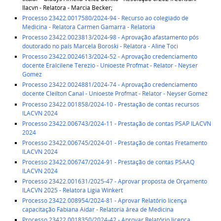
Ilacvn - Relatora - Marcia Becker
;
Processo 23422.0017580/2024-94 - Recurso ao colegiado de
Medicina - Relatora Carmen Gamarra -
Relatoria
Processo 23422.0023813/2024-98 - Aprovação afastamento pós
doutorado no país Marcela Boroski - Relatora - Aline Toci
Processo 23422.0024613/2024-52 - Aprovação credenciamento
docente Eralcilene Terezio - Unioeste Profmat - Relator - Neyser
Gomez
Processo 23422.0024881/2024-74 - Aprovação credenciamento
docente Cleilton Canal - Unioeste Profmat - Relator - Neyser Gomez
Processo 23422.001858/2024-10 - Prestação de contas recursos
ILACVN 2024
Processo 23422.006743/2024-11 - Prestação de contas PSAP ILACVN
2024
Processo 23422.006745/2024-01 - Prestação de contas Fretamento
ILACVN 2024
Processo 23422.006747/2024-91 - Prestação de contas PSAAQ
ILACVN 2024
Processo 23422.001631/2025-47 - Aprovar proposta de Orçamento
ILACVN 2025 - Relatora Ligia Winkert
Processo 23422.008954/2024-81 - Aprovar Relatório licença
capacitação Fabiana Aidar - Relatoria área de Medicina
Processo 23422.0018350/2024-42 - Aprovar Relatório licença