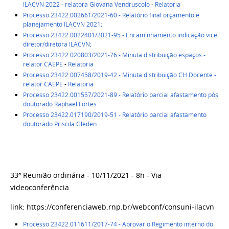
ILACVN 2022 - relatora Giovana Vendruscolo
-
Relatoria
Processo 23422.002661/2021-60 - Relatório final orçamento e
planejamento ILACVN 2021;
Processo 23422.0022401/2021-95 - Encaminhamento indicação vice
diretor/diretora ILACVN;
Processo 23422.020803/2021-76 - Minuta distribuição espaços -
relator CAEPE
-
Relatoria
Processo 23422.007458/2019-42 - Minuta distribuição CH Docente -
relator CAEPE
-
Relatoria
Processo 23422.001557/2021-89 - Relatório parcial afastamento pós
doutorado Raphael Fortes
Processo 23422.017190/2019-51 -
Relatório parcial afastamento
doutorado Priscila Gleden
33ª Reunião ordinária - 10/11/2021 - 8h - Via
videoconferência
link: https://conferenciaweb.rnp.br/webconf/consuni-ilacvn
Processo 23422.011611/2017-74 - Aprovar o Regimento interno do