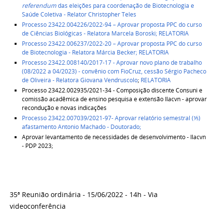
referendum
das eleições para coordenação de Biotecnologia e
Saúde Coletiva - Relator Christopher Teles
Processo 23422.004226/2022-94 – Aprovar proposta PPC do curso
de Ciências Biológicas - Relatora Marcela Boroski;
RELATORIA
Processo 23422.006237/2022-20 – Aprovar proposta PPC do curso
de Biotecnologia - Relatora Márcia Becker;
RELATORIA
Processo 23422.008140/2017-17 - Aprovar novo plano de trabalho
(08/2022 a 04/2023) - convênio com FioCruz, cessão Sérgio Pacheco
de Oliveira - Relatora Giovana Vendruscolo
;
RELATORIA
Processo 23422.002935/2021-34 - Composição discente Consuni e
comissão acadêmica de ensino pesquisa e extensão Ilacvn - aprovar
recondução e novas indicações
Processo 23422.007039/2021-97- Aprovar relatório semestral (⅕)
afastamento Antonio Machado - Doutorado;
Aprovar levantamento de necessidades de desenvolvimento - Ilacvn
- PDP 2023;
35ª Reunião ordinária - 15/06/2022 - 14h - Via
videoconferência