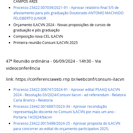
CAMPOS ARZE
Processo 23422.007039/2021-91 - Aprovar relatório final 5/5 de
afastamento para pós graduação Doutorado ANTONIO MACHADO
FELISBERTO JUNIOR
Orçamento ILACVN 2024 - Novas proposições de cursos de
graduação e pós graduação
Composição nova CEL ILACVN
Primeira reunião Consuni ILACVN 2025
47ª Reunião ordinária - 06/09/2024 - 14h30 - Via
videoconferência
link: https://conferenciaweb.rnp.br/webconf/consuni-ilacvn
Processo 23422.006747/2024-91 - Aprovar edital PSAAQ ILACVN
2024 - Resolução 03/2024/Consuni Ilacvn - ad referendum - Relatora
Carla Branco
-
Relatoria
Processo 23442.0016687/2023-34 - Aprovar recondução
representação discente no Consuni ILACVN por mais um ano -
Portaria 14/2024/Ilacvn
Processo 23422.0015498/2024-25 - Aprovar proposta do ILACVN
para concorrer ao edital do orçamento participativo 2025;