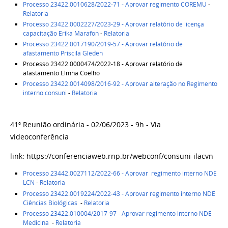
Processo 23422.0010628/2022-71 - Aprovar regimento COREMU
-
Relatoria
Processo 23422.0002227/2023-29 - Aprovar relatório de licença
capacitação Erika Marafon
-
Relatoria
Processo 23422.0017190/2019-57 - Aprovar relatório de
afastamento Priscila Gleden
Processo 23422.0000474/2022-18 - Aprovar relatório de
afastamento Elmha Coelho
Processo 23422.0014098/2016-92 - Aprovar alteração no Regimento
interno consuni
-
Relatoria
41ª Reunião ordinária - 02/06/2023 - 9h - Via
videoconferência
link: https://conferenciaweb.rnp.br/webconf/consuni-ilacvn
Processo 23442.0027112/2022-66
- Aprovar regimento interno NDE
LCN
-
Relatoria
Processo 23422.0019224/2022-43
- Aprovar regimento interno NDE
Ciências Biológicas
-
Relatoria
Processo 23422.010004/2017-97
- Aprovar regimento interno NDE
Medicina
-
Relatoria