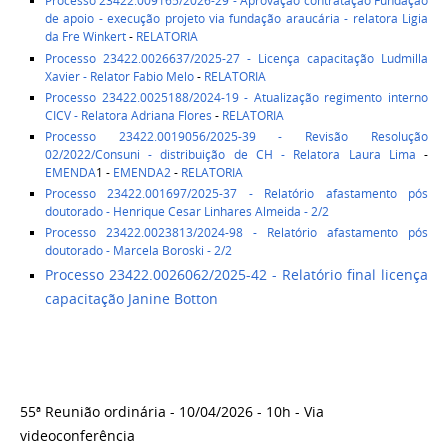
Processo 23422.009165/2026-29 - Aprovação contratação Fundação
de apoio - execução projeto via fundação araucária - relatora Ligia
da Fre Winkert
-
RELATORIA
Processo 23422.0026637/2025-27 - Licença capacitação Ludmilla
Xavier - Relator Fabio Melo
-
RELATORIA
Processo 23422.0025188/2024-19 - Atualização regimento interno
CICV - Relatora Adriana Flores
-
RELATORIA
Processo 23422.0019056/2025-39 - Revisão Resolução
02/2022/Consuni - distribuição de CH - Relatora Laura Lima
-
EMENDA
1 -
EMENDA2
-
RELATORIA
Processo 23422.001697/2025-37 - Relatório afastamento pós
doutorado - Henrique Cesar Linhares Almeida - 2/2
Processo 23422.0023813/2024-98 - Relatório afastamento pós
doutorado - Marcela Boroski - 2/2
Processo 23422.0026062/2025-42 - Relatório final licença
capacitação Janine Botton
55ª Reunião ordinária - 10/04/2026 - 10h - Via
videoconferência