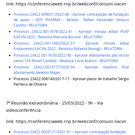
link: https://conferenciaweb.rnp.br/webconf/consuni-ilacvn
Processo 23422.009031/2022-48 - Aprovar contratação de fundação
de apoio - DOT PHARMA - Relator Rafael Alexander Velasco
Castillo
-
RELATORIA
Processo 23422.0011679/2022-41 - Aprovar minuta edital PSAP
ILACVN 2022 - Relatora Marcela Boroski
-
RELATORIA
Processo 23422.0011682/2022-57 - Aprovar minuta edital
Fretamento ILACVN 2022 - Relatora Rafaella Bonugli
- RELATORIA
Processo 23422.0011670/2022-90 - Aprovar afastamento pós stricto
sensu TAE Roseli Candido - Relatora Carla Branco
-
RELATORIA
Processo 23422.0010777/2020-54 - Aprovar relatório final
afastamento Newton Mayer
Processo 23422.008140/2017-17 - Aprovar plano de trabalho Sérgio
Pacheco de Oliveira
7ª Reunião extraordinária - 25/03/2022 - 9h - Via
videoconferência
link: https://conferenciaweb.rnp.br/webconf/consuni-ilacvn
Processo 23422.0020121/2021-61 – Aprovar contratação fundação