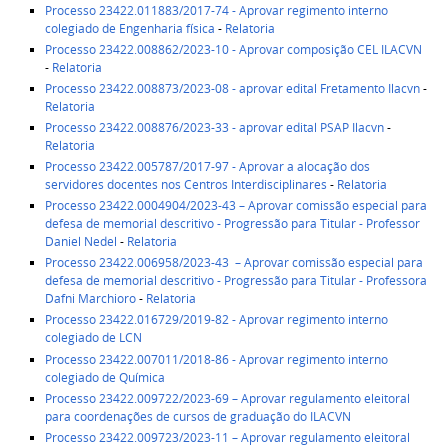
Processo 23422.011883/2017-74
- Aprovar regimento interno
colegiado de Engenharia física
-
Relatoria
Processo 23422.008862/2023-10 - Aprovar composição CEL ILACVN
-
Relatoria
Processo 23422.008873/2023-08 - aprovar edital Fretamento Ilacvn
-
Relatoria
Processo 23422.008876/2023-33 - aprovar edital PSAP Ilacvn
-
Relatoria
Processo 23422.005787/2017-97
- Aprovar a alocação dos
servidores docentes nos Centros Interdisciplinares
-
Relatoria
Processo 23422.0004904/2023-43
– Aprovar comissão especial para
defesa de memorial descritivo - Progressão para Titular - Professor
Daniel Nedel
-
Relatoria
Processo
23422.006958/2023-43
– Aprovar comissão especial para
defesa de memorial descritivo - Progressão para Titular - Professora
Dafni Marchioro
-
Relatoria
Processo 23422.016729/2019-82
- Aprovar regimento interno
colegiado de LCN
Processo 23422.007011/2018-86
- Aprovar regimento interno
colegiado de Química
Processo 23422.009722/2023-69
– Aprovar regulamento eleitoral
para coordenações de cursos de graduação do ILACVN
Processo 23422.009723/2023-11
– Aprovar regulamento eleitoral