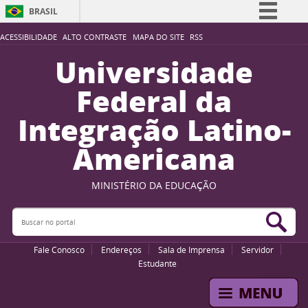
BRASIL
Simplifique!
ACESSIBILIDADE
ALTO CONTRASTE
MAPA DO SITE
RSS
Comunica BR
Universidade
Participe
Federal da
Acesso à informação
Integração Latino-
Legislação
Americana
Canais
MINISTÉRIO DA EDUCAÇÃO
Buscar no portal
Bus
Fale Conosco
Endereços
Sala de Imprensa
Servidor
Estudante