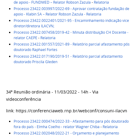
de apoio - FUNDMED – Relator Robson Zazula
-
Relatoria
Processo 23422.003997/2022-69 - Aprovar contratação fundação de
apoio - Klabin SA – Relator Robson Zazula
- Relatoria
Processo 23422.0022401/2021-95 - Encaminhamento indicação vice
diretor/diretora ILACVN;
Processo 23422.007458/2019-42 - Minuta distribuição CH Docente -
relator CAEPE
-
Relatoria
Processo 23422.001557/2021-89 - Relatório parcial afastamento pós
doutorado Raphael Fortes
Processo 23422.017190/2019-51 - Relatório parcial afastamento
doutorado Priscila Gleden
34ª Reunião ordinária - 11/03/2022 - 14h - Via
videoconferência
link: https://conferenciaweb.rnp.br/webconf/consuni-ilacvn
Processo 23422.000474/2022-33 - Afastamento para pós doutorado
fora do país - Elmha Coelho - relator Wagner Chiba
-
Relatoria
Processo 23422.002048/2022-21 - Orçamento e planejamento