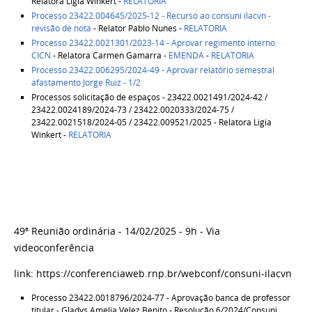
Relatora Ligia Winkert -
RELATORIA
Processo 23422.004645/2025-12 - Recurso ao consuni ilacvn -
revisão de nota
- Relator Pablo Nunes -
RELATORIA
Processo 23422.0021301/2023-14 - Aprovar regimento interno
CICN
- Relatora Carmen Gamarra -
EMENDA
-
RELATORIA
Processo 23422.006295/2024-49 - Aprovar relatório semestral
afastamento Jorge Ruiz - 1/2
Processos solicitação de espaços - 23422.0021491/2024-42 /
23422.0024189/2024-73 / 23422.0020333/2024-75 /
23422.0021518/2024-05 / 23422.009521/2025 - Relatora Ligia
Winkert -
RELATORIA
49ª Reunião ordinária - 14/02/2025 - 9h - Via
videoconferência
link: https://conferenciaweb.rnp.br/webconf/consuni-ilacvn
Processo 23422.0018796/2024-77 - Aprovação banca de professor
titular - Gladys Amelia Velez Benito - Resolução 6/2024/Consuni