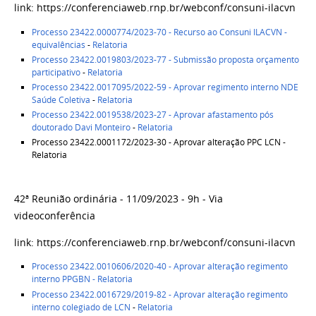
link: https://conferenciaweb.rnp.br/webconf/consuni-ilacvn
Processo 23422.0000774/2023-70 - Recurso ao Consuni ILACVN -
equivalências
-
Relatoria
Processo 23422.0019803/2023-77 - Submissão proposta orçamento
participativo
-
Relatoria
Processo 23422.0017095/2022-59 - Aprovar regimento interno NDE
Saúde Coletiva
-
Relatoria
Processo 23422.0019538/2023-27 - Aprovar afastamento pós
doutorado Davi Monteiro
-
Relatoria
Processo 23422.0001172/2023-30 - Aprovar alteração PPC LCN -
Relatoria
42ª Reunião ordinária - 11/09/2023 - 9h - Via
videoconferência
link: https://conferenciaweb.rnp.br/webconf/consuni-ilacvn
Processo 23422.0010606/2020-40 - Aprovar alteração regimento
interno PPGBN
- Relatoria
Processo 23422.0016729/2019-82 - Aprovar alteração regimento
interno colegiado de LCN
-
Relatoria