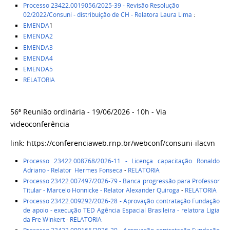
Processo 23422.0019056/2025-39 - Revisão Resolução
02/2022/Consuni - distribuição de CH - Relatora Laura Lima
:
EMENDA
1
EMENDA2
EMENDA3
EMENDA4
EMENDA5
RELATORIA
56ª Reunião ordinária - 19/06/2026 - 10h - Via
videoconferência
link: https://conferenciaweb.rnp.br/webconf/consuni-ilacvn
Processo 23422.008768/2026-11 - Licença capacitação Ronaldo
Adriano - Relator Hermes Fonseca
-
RELATORIA
Processo 23422.007497/2026-79 - Banca progressão para Professor
Titular - Marcelo Honnicke - Relator Alexander Quiroga
-
RELATORIA
Processo 23422.009292/2026-28 - Aprovação contratação Fundação
de apoio - execução TED Agência Espacial Brasileira - relatora Ligia
da Fre Winkert
-
RELATORIA