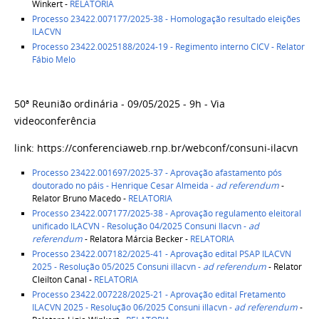
Winkert -
RELATORIA
Processo 23422.007177/2025-38 - Homologação resultado eleições
ILACVN
Processo 23422.0025188/2024-19 - Regimento interno CICV - Relator
Fábio Melo
50ª Reunião ordinária - 09/05/2025 - 9h - Via
videoconferência
link: https://conferenciaweb.rnp.br/webconf/consuni-ilacvn
Processo 23422.001697/2025-37 - Aprovação afastamento pós
doutorado no páis - Henrique Cesar Almeida -
ad referendum
-
Relator Bruno Macedo -
RELATORIA
Processo 23422.007177/2025-38 - Aprovação regulamento eleitoral
unificado ILACVN - Resolução 04/2025 Consuni Ilacvn -
ad
referendum
- Relatora Márcia Becker -
RELATORIA
Processo 23422.007182/2025-41 - Aprovação edital PSAP ILACVN
2025 - Resolução 05/2025 Consuni iIlacvn -
ad referendum
- Relator
Cleilton Canal -
RELATORIA
Processo 23422.007228/2025-21 - Aprovação edital Fretamento
ILACVN 2025 - Resolução 06/2025 Consuni iIlacvn -
ad referendum
-