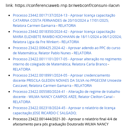
link: https://conferenciaweb.rnp.br/webconf/consuni-ilacvn
Processo 23442.0017137/2024-13 - Aprovar licença capacitação
CATARINA COSTA FERNANDES de 20/10/2024 a 17/01/2025;
Relatora Carmen Gamarra
-
RELATORIA
Processo 23442.0018350/2024-42 - Aprovar licença capacitação
MARIA ELIZABETE RAMBO KOCHHANN de 18/11/2024 a 06/12/2024;
Relatora Ligia da Fre Winkert
-
RELATORIA
Processo 23422.006425.2024-42 - Aprovar adendo ao PPC do curso
de Matemática; Relator Pablo Nunes
-
RELATORIA
Processo 23422.0011101/2017-05 - Aprovar alteração no regimento
interno do colegiado de Matemática; Relatora Carla Branco
-
RELATORIA
Processo 23422.0018991/2024-05 - Aprovar credenciamento
docente PRISCILA GLEDEN NOVAES DA SILVA no PPGECEM Unioeste
Cascavel; Relatora Carmen Gamarra
-
RELATORIA
Processo 23422.005580/2024-41 - Alteração de regime de trabalho
docente - WILMA NANCY CAMPOS ARZE; Relator Cleilton Canal
-
RELATORIA
Processo 23422.002318/2024-45 - Aprovar o relatório de licença
capacitação JOSE RICARDO C SALGADO;
Processo 23422.001444/2021-30 - Aprovar o relatório final 4/4 de
afastamento para pós graduação Doutorado WILMA NANCY