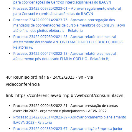
para coordenações de Centros interdisciplinares do ILACVN
Processo 23422.009725/2023-01
– Aprovar regulamento eleitoral
para Consuni e comissão acadêmicas do ILACVN
Processo 23422.009914/2023-75 - Aprovar a prorrogação dos
mandatos de coordenadores de curso e membros do Consuni Ilacvn
até o final dos pleitos eleitorais
-
Relatoria
Processo 23422.007039/2021-25
- Aprovar relatório semestral
afastamento doutorado ANTONIO MACHADO FELISBERTO JUNIOR -
Relatório ⅗;
Processo 23422.000474/2022-18
- Aprovar relatório semestral
afastamento pós-doutorado ELMHA COELHO - Relatório ½;
40ª Reunião ordinária - 24/02/2023 - 9h - Via
videoconferência
link: https://conferenciaweb.rnp.br/webconf/consuni-ilacvn
Processo 23422.002048/2022-21 - Aprovar prestação de contas
exercício 2022 - orçamento e planejamento ILACVN 2022
Processo 23422.002514/2023-39 - Aprovar orçamento planejamento
ILACVN 2023
-
Relatoria
Processo 23422.002389/2023-67 - Aprovar criação Empresa Junior