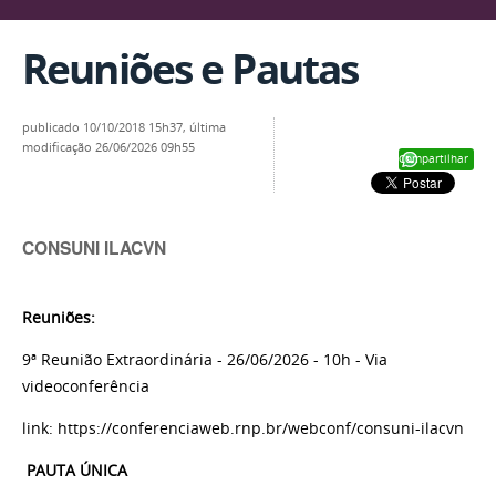
Reuniões e Pautas
publicado
10/10/2018 15h37,
última
modificação
26/06/2026 09h55
Compartilhar
CONSUNI ILACVN
Reuniões:
9ª Reunião Extraordinária - 26/06/2026 - 10h - Via
videoconferência
link: https://conferenciaweb.rnp.br/webconf/consuni-ilacvn
PAUTA ÚNICA