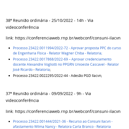
38ª Reunião ordinária - 25/10/2022 - 14h - Via
videoconferência
link: https://conferenciaweb.rnp.br/webconf/consuni-ilacvn
Processo 23422.0011994/2022-72 -
Aprovar proposta PPC do curso
de Engenharia Física - Relator Wagner Chiba -
Relatoria
;
Processo 23422.0017868/2022-69 – Aprovar credenciamento
docente Alexandre Vogliotti no PPGRN Unioeste Cascavel - Relator
José Ricardo
-
Relatoria
;
Processo 23422.0022295/2022-44 - Adesão PGD Ilacvn;
37ª Reunião ordinária - 09/09/2022 - 9h - Via
videoconferência
link: https://conferenciaweb.rnp.br/webconf/consuni-ilacvn
Processo 23422.001444/2021-36 - Recurso ao Consuni Ilacvn -
afastamento Wilma Nancy - Relatora Carla Branco
- Relatoria