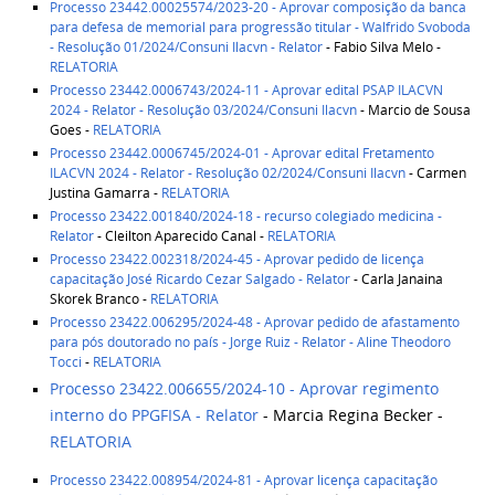
Processo 23442.00025574/2023-20 - Aprovar composição da banca
para defesa de memorial para progressão titular - Walfrido Svoboda
- Resolução 01/2024/Consuni Ilacvn - Relator
- Fabio Silva Melo -
RELATORIA
Processo 23442.0006743/2024-11 - Aprovar edital PSAP ILACVN
2024 - Relator - Resolução 03/2024/Consuni Ilacvn
- Marcio de Sousa
Goes -
RELATORIA
Processo 23442.0006745/2024-01 - Aprovar edital Fretamento
ILACVN 2024 - Relator - Resolução 02/2024/Consuni Ilacvn
- Carmen
Justina Gamarra -
RELATORIA
Processo 23422.001840/2024-18 - recurso colegiado medicina -
Relator
- Cleilton Aparecido Canal -
RELATORIA
Processo 23422.002318/2024-45 - Aprovar pedido de licença
capacitação José Ricardo Cezar Salgado - Relator
- Carla Janaina
Skorek Branco -
RELATORIA
Processo 23422.006295/2024-48 - Aprovar pedido de afastamento
para pós doutorado no país - Jorge Ruiz - Relator - Aline Theodoro
Tocci
-
RELATORIA
Processo 23422.006655/2024-10 - Aprovar regimento
interno do PPGFISA - Relator
- Marcia Regina Becker -
RELATORIA
Processo 23422.008954/2024-81 - Aprovar licença capacitação