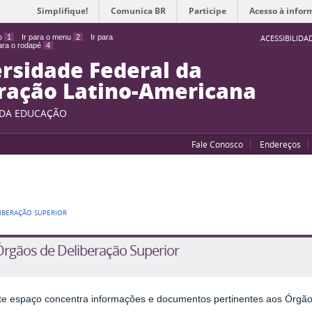
Simplifique!
Comunica BR
Participe
Acesso à infor
do
1
Ir para o menu
2
Ir para
ACESSIBILIDA
para o rodapé
4
rsidade Federal da
ração Latino-Americana
 DA EDUCAÇÃO
Fale Conosco
Endereços
IBERAÇÃO SUPERIOR
Órgãos de Deliberação Superior
te espaço concentra informações e documentos pertinentes aos Órgão