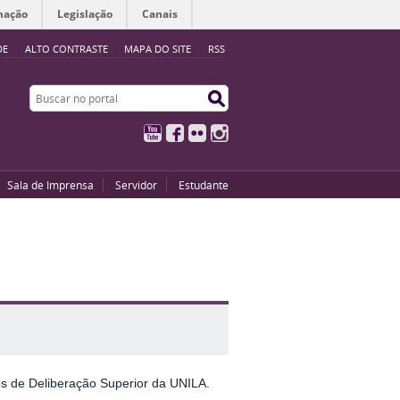
mação
Legislação
Canais
DE
ALTO CONTRASTE
MAPA DO SITE
RSS
Buscar no portal
Buscar no portal
YouTube
Facebook
Flickr
Instagram
Sala de Imprensa
Servidor
Estudante
s de Deliberação Superior da UNILA.