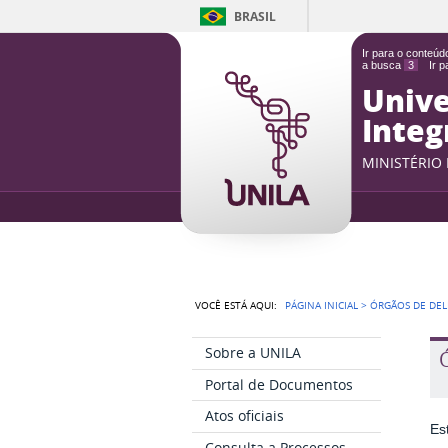
BRASIL
Ir para o conteú
a busca
3
Ir 
Unive
Integ
MINISTÉRIO
VOCÊ ESTÁ AQUI:
PÁGINA INICIAL
>
ÓRGÃOS DE DEL
Sobre a UNILA
Portal de Documentos
Atos oficiais
Es
Consulta a Processos