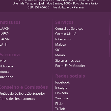
Avenida Tarquínio Joslin dos Santos, 1000 - Polo Universitário
CEP: 85870-650 | Foz do Iguaçu - Paraná
Institutos
Serviços
ILAACH
Central de Serviços
ILAESP
Correio UNILA
ILACVN
Intercampi
ILATIT
Malote
SIG
Estrutura
Memo
Sistema Inscreva
IMEA
Portal EaD (Moodle)
iblioteca
Editora
Redes sociais
Ouvidoria
Facebook
Conselho e Comissões
Instagram
Linkedin
Órgãos de Deliberação Superior
YouTube
Comissões Institucionais
Flickr
TikTok