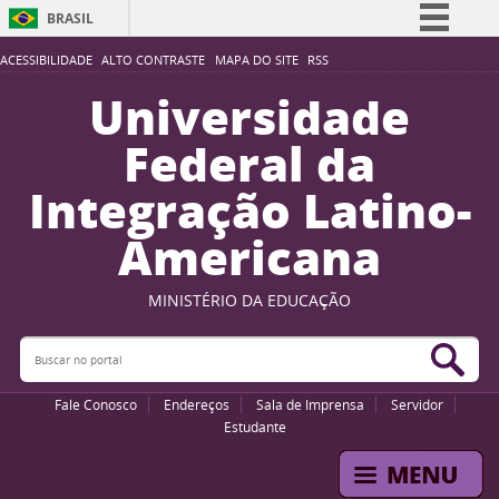
BRASIL
Simplifique!
ACESSIBILIDADE
ALTO CONTRASTE
MAPA DO SITE
RSS
Comunica BR
Universidade
Participe
Federal da
Acesso à informação
Integração Latino-
Legislação
Americana
Canais
MINISTÉRIO DA EDUCAÇÃO
Buscar no portal
Bus
Fale Conosco
Endereços
Sala de Imprensa
Servidor
Estudante