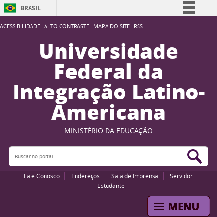
BRASIL
Simplifique!
ACESSIBILIDADE
ALTO CONTRASTE
MAPA DO SITE
RSS
Comunica BR
Universidade
Participe
Federal da
Acesso à informação
Integração Latino-
Legislação
Americana
Canais
MINISTÉRIO DA EDUCAÇÃO
Buscar no portal
Bus
Fale Conosco
Endereços
Sala de Imprensa
Servidor
Estudante