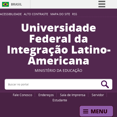
BRASIL
Simplifique!
ACESSIBILIDADE
ALTO CONTRASTE
MAPA DO SITE
RSS
Comunica BR
Universidade
Participe
Federal da
Acesso à informação
Integração Latino-
Legislação
Americana
Canais
MINISTÉRIO DA EDUCAÇÃO
Buscar no portal
Bus
Fale Conosco
Endereços
Sala de Imprensa
Servidor
Estudante