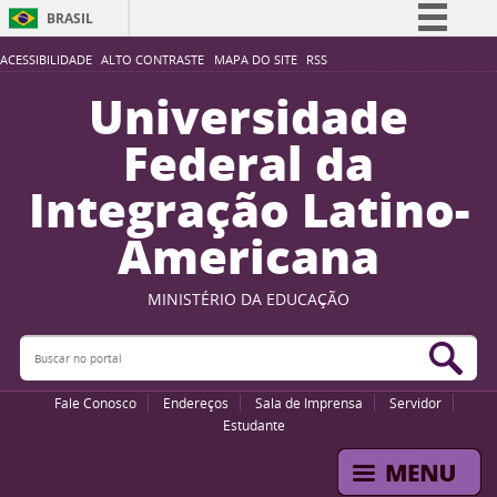
BRASIL
Simplifique!
ACESSIBILIDADE
ALTO CONTRASTE
MAPA DO SITE
RSS
Comunica BR
Universidade
Participe
Federal da
Acesso à informação
Integração Latino-
Legislação
Americana
Canais
MINISTÉRIO DA EDUCAÇÃO
Buscar no portal
Bus
Fale Conosco
Endereços
Sala de Imprensa
Servidor
Estudante