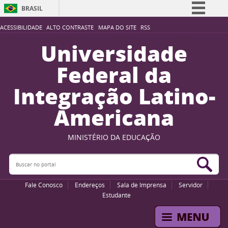
BRASIL
Simplifique!
ACESSIBILIDADE
ALTO CONTRASTE
MAPA DO SITE
RSS
Comunica BR
Universidade
Participe
Federal da
Acesso à informação
Integração Latino-
Legislação
Americana
Canais
MINISTÉRIO DA EDUCAÇÃO
Buscar no portal
Bus
Fale Conosco
Endereços
Sala de Imprensa
Servidor
Estudante