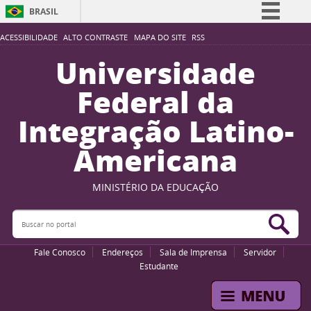
BRASIL
Simplifique!
ACESSIBILIDADE
ALTO CONTRASTE
MAPA DO SITE
RSS
Comunica BR
Universidade
Participe
Federal da
Acesso à informação
Integração Latino-
Legislação
Americana
Canais
MINISTÉRIO DA EDUCAÇÃO
Buscar no portal
Bus
Fale Conosco
Endereços
Sala de Imprensa
Servidor
Estudante