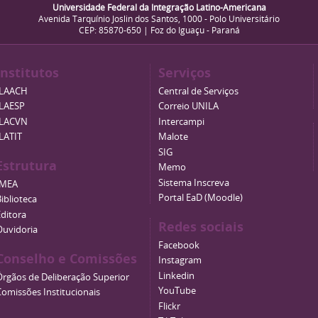
Universidade Federal da Integração Latino-Americana
Avenida Tarquínio Joslin dos Santos, 1000 - Polo Universitário
CEP: 85870-650 | Foz do Iguaçu - Paraná
Institutos
Serviços
ILAACH
Central de Serviços
ILAESP
Correio UNILA
ILACVN
Intercampi
ILATIT
Malote
SIG
Estrutura
Memo
Sistema Inscreva
IMEA
Portal EaD (Moodle)
iblioteca
Editora
Redes sociais
Ouvidoria
Facebook
Conselho e Comissões
Instagram
Linkedin
Órgãos de Deliberação Superior
YouTube
Comissões Institucionais
Flickr