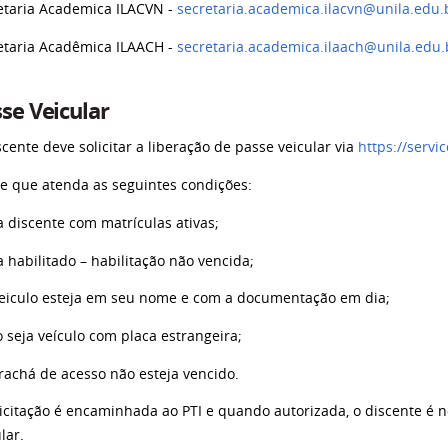
etaria Academica ILACVN -
secretaria.academica.ilacvn@unila.edu.
etaria Acadêmica ILAACH -
secretaria.academica.ilaach@unila.edu.
se Veicular
scente deve solicitar a liberação de passe veicular via
https://servi
e que atenda as seguintes condições:
ja discente com matrículas ativas;
a habilitado – habilitação não vencida;
veiculo esteja em seu nome e com a documentação em dia;
o seja veículo com placa estrangeira;
crachá de acesso não esteja vencido.
licitação é encaminhada ao PTI e quando autorizada, o discente é not
lar.