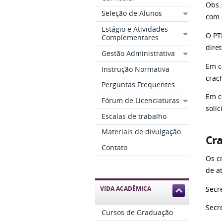
Obs.
Seleção de Alunos
com 
Estágio e Atividades
O PT
Complementares
dire
Gestão Administrativa
Em c
Instrução Normativa
crac
Perguntas Frequentes
Em c
Fórum de Licenciaturas
solic
Escalas de trabalho
Materiais de divulgação
Cra
Contato
Os c
de a
VIDA ACADÊMICA
Secr
Secr
Cursos de Graduação