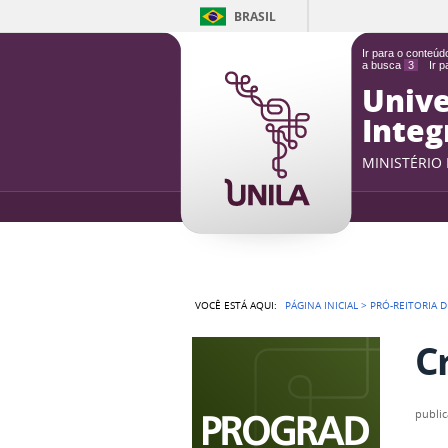
BRASIL
Ir para o conteú
a busca
3
Ir 
Unive
Integ
MINISTÉRIO
VOCÊ ESTÁ AQUI:
PÁGINA INICIAL
>
PRÓ-REITORIA 
C
publi