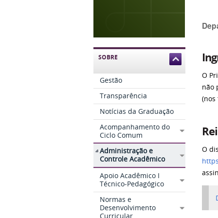
Dep
Ing
SOBRE
O Pr
Gestão
não 
Transparência
(nos
Notícias da Graduação
Acompanhamento do
Re
Ciclo Comum
O di
Administração e
Controle Acadêmico
https
assi
Apoio Acadêmico I
Técnico-Pedagógico
Normas e
Desenvolvimento
Curricular