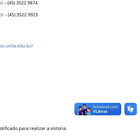
br
-
(45) 3522 9874
br
-
(45) 3522 9923
cos.unila.edu.br/
ificado para realizar a vistoria