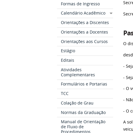
Secr
Formas de Ingresso
Calendário Acadêmico
Secr
Orientações a Discentes
Pas
Orientações a Docentes
Orientações aos Cursos
O di
Estágio
desd
Editais
- Se
Atividades
Complementares
- Sej
Formulários e Portarias
- O 
TCC
- Nã
Colação de Grau
- O 
Normas da Graduação
Manual de Orientação
A so
de Fluxo de
veicu
Procedimentos