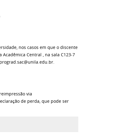
)
ersidade, nos casos em que o discente
a Acadêmica Central , na sala C123-7
a prograd.sac@unila.edu.br.
 reimpressão via
 Declaração de perda, que pode ser