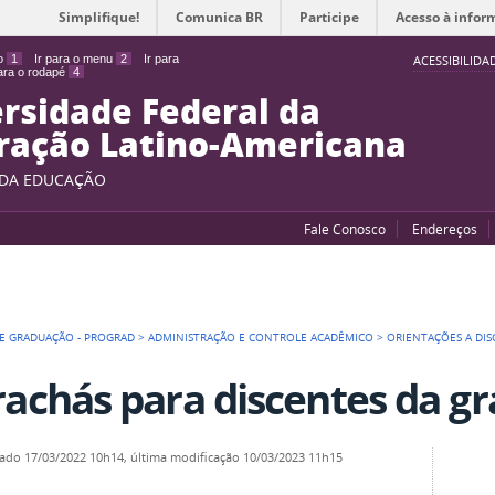
Simplifique!
Comunica BR
Participe
Acesso à infor
do
1
Ir para o menu
2
Ir para
ACESSIBILIDA
para o rodapé
4
rsidade Federal da
ração Latino-Americana
 DA EDUCAÇÃO
Fale Conosco
Endereços
DE GRADUAÇÃO - PROGRAD
>
ADMINISTRAÇÃO E CONTROLE ACADÊMICO
>
ORIENTAÇÕES A DIS
rachás para discentes da g
cado
17/03/2022 10h14,
última modificação
10/03/2023 11h15