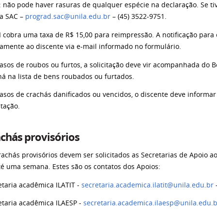
: não pode haver rasuras de qualquer espécie na declaração. Se t
a SAC –
prograd.sac@unila.edu.br
– (45) 3522-9751.
I cobra uma taxa de R$ 15,00 para reimpressão. A notificação para 
tamente ao discente via e-mail informado no formulário.
asos de roubos ou furtos, a solicitação deve vir acompanhada do B
há na lista de bens roubados ou furtados.
asos de crachás danificados ou vencidos, o discente deve informar a
itação.
chás provisórios
rachás provisórios devem ser solicitados as Secretarias de Apoio a
té uma semana. Estes são os contatos dos Apoios:
etaria acadêmica ILATIT -
secretaria.academica.ilatit@unila.edu.br
etaria acadêmica ILAESP -
secretaria.academica.ilaesp@unila.edu.