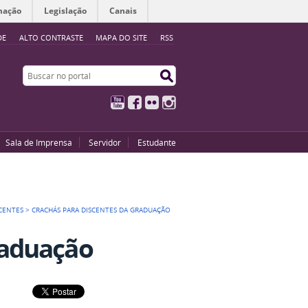
mação
Legislação
Canais
DE
ALTO CONTRASTE
MAPA DO SITE
RSS
Buscar no portal
Buscar no portal
YouTube
Facebook
Flickr
Instagram
Sala de Imprensa
Servidor
Estudante
CENTES
>
CRACHÁS PARA DISCENTES DA GRADUAÇÃO
raduação