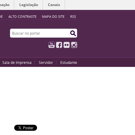
mação
Legislação
Canais
DE
ALTO CONTRASTE
MAPA DO SITE
RSS
Buscar no portal
Buscar no portal
YouTube
Facebook
Flickr
Instagram
Sala de Imprensa
Servidor
Estudante