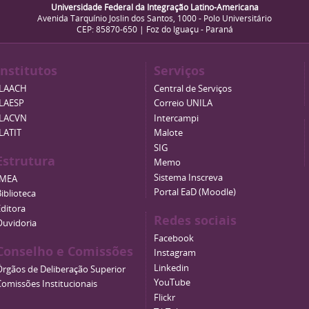
Universidade Federal da Integração Latino-Americana
Avenida Tarquínio Joslin dos Santos, 1000 - Polo Universitário
CEP: 85870-650 | Foz do Iguaçu - Paraná
Institutos
Serviços
ILAACH
Central de Serviços
ILAESP
Correio UNILA
ILACVN
Intercampi
ILATIT
Malote
SIG
Estrutura
Memo
Sistema Inscreva
IMEA
Portal EaD (Moodle)
iblioteca
Editora
Redes sociais
Ouvidoria
Facebook
Conselho e Comissões
Instagram
Linkedin
Órgãos de Deliberação Superior
YouTube
Comissões Institucionais
Flickr