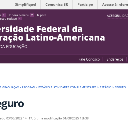
Simplifique!
Comunica BR
Participe
Acesso à infor
do
1
Ir para o menu
2
Ir para
ACESSIBILIDA
para o rodapé
4
rsidade Federal da
ração Latino-Americana
 DA EDUCAÇÃO
Fale Conosco
Endereços
DE GRADUAÇÃO - PROGRAD
>
ESTÁGIO E ATIVIDADES COMPLEMENTARES
>
ESTÁGIO
>
SEGURO
eguro
cado
03/03/2022 14h17,
última modificação
01/08/2025 15h38