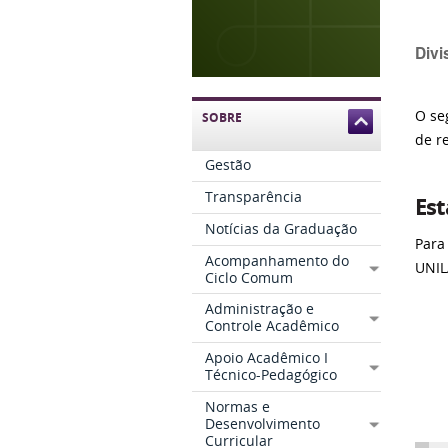
Divi
O se
SOBRE
de r
Gestão
Transparência
Est
Notícias da Graduação
Para
Acompanhamento do
UNIL
Ciclo Comum
Raz
Administração e
Controle Acadêmico
CN
Nº
Apoio Acadêmico I
Técnico-Pedagógico
Vig
Normas e
Desenvolvimento
Curricular