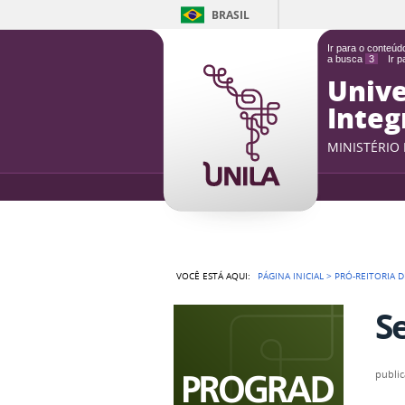
BRASIL
Ir para o conteú
a busca
3
Ir 
Unive
Integ
MINISTÉRIO
VOCÊ ESTÁ AQUI:
PÁGINA INICIAL
>
PRÓ-REITORIA 
S
publi