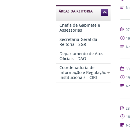
No
ÁREAS DA REITORIA
Chefia de Gabinete e
publi
07
Assessorias
19
Secretaria-Geral da
Reitoria - SGR
No
Departamento de Atos
Oficiais - DAO
Coordenadoria de
publi
30
Informação e Regulação
Institucionais - CIRI
19
No
publi
23
18
No