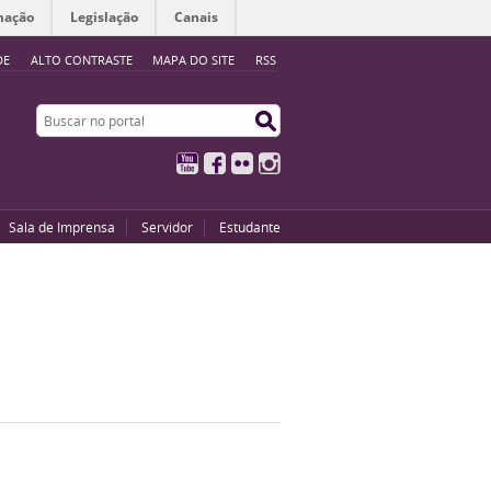
mação
Legislação
Canais
DE
ALTO CONTRASTE
MAPA DO SITE
RSS
Buscar no portal
Buscar no portal
YouTube
Facebook
Flickr
Instagram
Sala de Imprensa
Servidor
Estudante