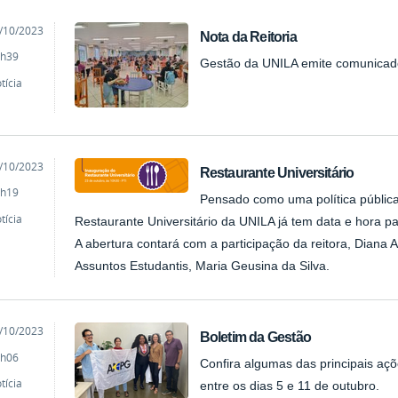
cado
/10/2023
Nota da Reitoria
h39
Gestão da UNILA emite comunicado
tícia
cado
/10/2023
Restaurante Universitário
h19
Pensado como uma política pública 
tícia
Restaurante Universitário da UNILA já tem data e hora p
A abertura contará com a participação da reitora, Diana A
Assuntos Estudantis, Maria Geusina da Silva.
cado
/10/2023
Boletim da Gestão
h06
Confira algumas das principais aç
tícia
entre os dias 5 e 11 de outubro.