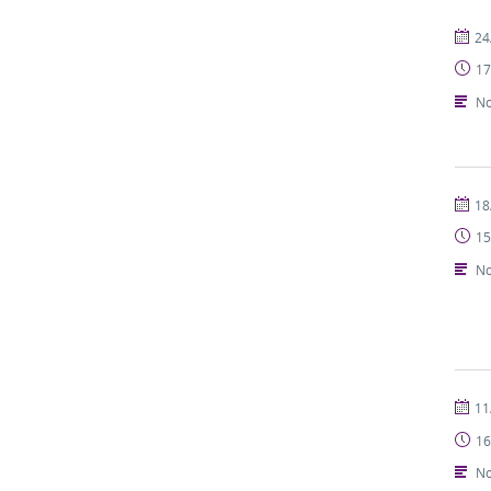
publi
24
17
No
publi
18
15
No
publi
11
16
No