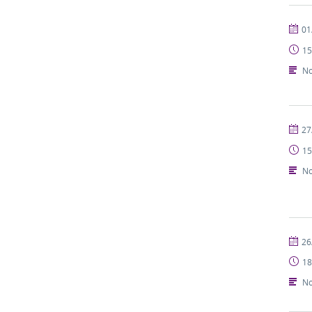
publi
01
15
No
publi
27
15
No
publi
26
18
No