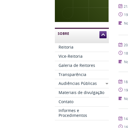
publi
21
19
No
SOBRE
publi
20
Reitoria
18
Vice-Reitoria
No
Galeria de Reitores
Transparência
publi
18
Audiências Públicas
19
Materiais de divulgação
No
Contato
Informes e
Procedimentos
publi
14
16