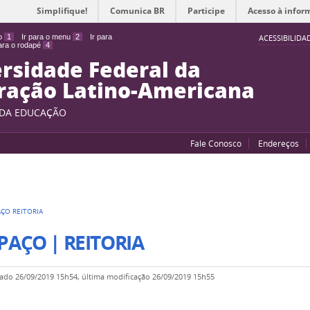
Simplifique!
Comunica BR
Participe
Acesso à infor
do
1
Ir para o menu
2
Ir para
ACESSIBILIDA
para o rodapé
4
rsidade Federal da
ração Latino-Americana
 DA EDUCAÇÃO
Fale Conosco
Endereços
AÇO REITORIA
PAÇO | REITORIA
cado
26/09/2019 15h54,
última modificação
26/09/2019 15h55