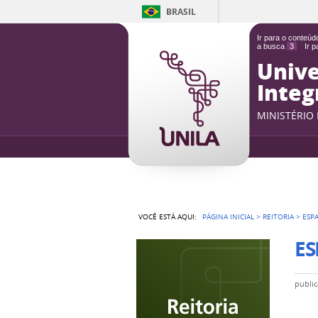
BRASIL
Ir para o conteú
a busca
3
Ir 
Unive
Integ
MINISTÉRIO
VOCÊ ESTÁ AQUI:
PÁGINA INICIAL
>
REITORIA
>
ESP
ES
publi