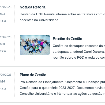
cado
/09/2023
Nota da Reitoria
h03
Gestão da UNILA emite informe sobre as tratativas com o
docentes na Universidade
tícia
cado
/09/2023
Boletim da Gestão
h30
Confira os destaques recentes da 
tícia
da deputada federal Carol Dartora
reunião sobre o PGD e roda de co
cado
/09/2023
Plano de Gestão
h36
Pró-Reitoria de Planejamento, Orçamento e Finanças pub
Gestão para o quadriênio 2023-2027. Documento havia si
tícia
Conselho Universitário e irá nortear as ações da gestão 