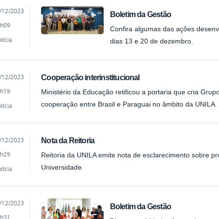
cado
/12/2023
Boletim da Gestão
h09
Confira algumas das ações desenvo
tícia
dias 13 e 20 de dezembro.
cado
/12/2023
Cooperação interinstitucional
h19
Ministério da Educação retificou a portaria que cria Gru
cooperação entre Brasil e Paraguai no âmbito da UNILA.
tícia
cado
/12/2023
Nota da Reitoria
h29
Reitoria da UNILA emite nota de esclarecimento sobre pr
Universidade.
tícia
cado
/12/2023
Boletim da Gestão
h31