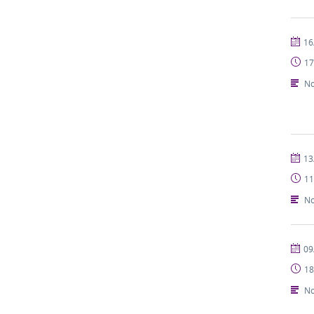
publi
16
17
No
publi
13
11
No
publi
09
18
No