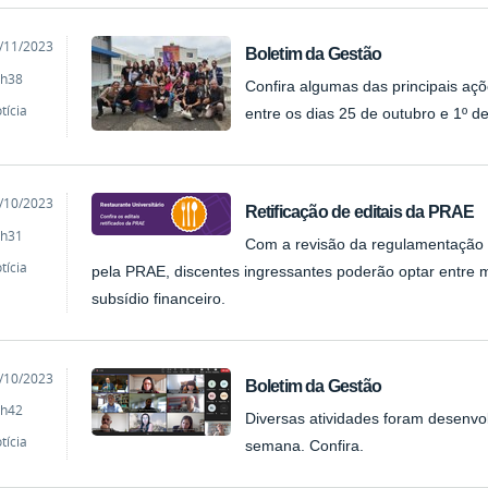
cado
/11/2023
Boletim da Gestão
h38
Confira algumas das principais aç
tícia
entre os dias 25 de outubro e 1º 
cado
/10/2023
Retificação de editais da PRAE
h31
Com a revisão da regulamentação s
tícia
pela PRAE, discentes ingressantes poderão optar entre 
subsídio financeiro.
cado
/10/2023
Boletim da Gestão
h42
Diversas atividades foram desenvo
tícia
semana. Confira.