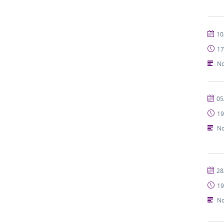
publi
10
17
No
publi
05
19
No
publi
28
19
No