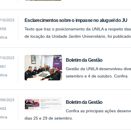
cado
/10/2023
Esclarecimentos sobre o impasse no aluguel do JU
h56
Texto que traz o posicionamento da UNILA a respeito das 
de locação da Unidade Jardim Universitário, foi publicado 
tícia
cado
/10/2023
Boletim da Gestão
h01
Gestão da UNILA desenvolveu diver
tícia
setembro e 4 de outubro. Confira.
cado
/09/2023
Boletim da Gestão
h03
Confira as principais ações desenv
tícia
dias 25 e 29 de setembro.