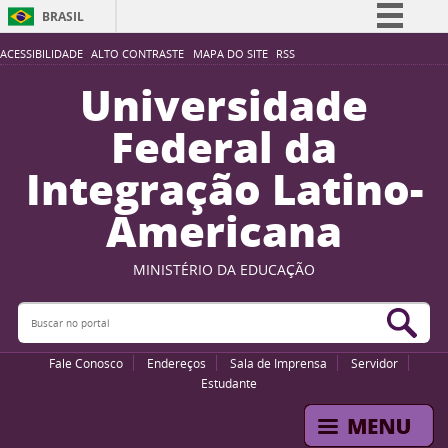
BRASIL
Simplifique!
ACESSIBILIDADE
ALTO CONTRASTE
MAPA DO SITE
RSS
Comunica BR
Universidade
Participe
Federal da
Acesso à informação
Integração Latino-
Legislação
Americana
Canais
MINISTÉRIO DA EDUCAÇÃO
Buscar no portal
Bus
Fale Conosco
Endereços
Sala de Imprensa
Servidor
Estudante