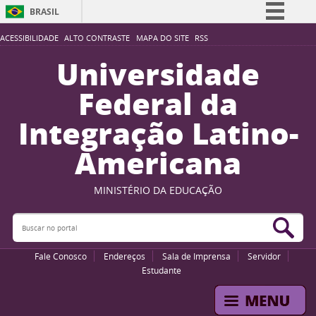
BRASIL
Simplifique!
ACESSIBILIDADE
ALTO CONTRASTE
MAPA DO SITE
RSS
Comunica BR
Universidade
Participe
Federal da
Acesso à informação
Integração Latino-
Legislação
Americana
Canais
MINISTÉRIO DA EDUCAÇÃO
Buscar no portal
Bus
Fale Conosco
Endereços
Sala de Imprensa
Servidor
Estudante