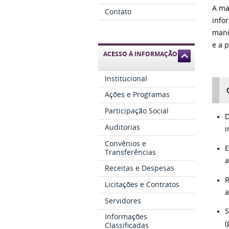
A ma
Contato
info
mani
e a p
ACESSO À INFORMAÇÃO
Institucional
Ações e Programas
Participação Social
D
Auditorias
i
Convênios e
E
Transferências
a
Receitas e Despesas
R
Licitações e Contratos
a
Servidores
S
Informações
(
Classificadas