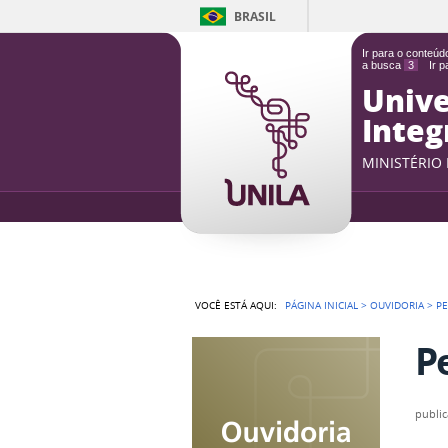
BRASIL
Ir para o conteú
a busca
3
Ir 
Unive
Integ
MINISTÉRIO
VOCÊ ESTÁ AQUI:
PÁGINA INICIAL
>
OUVIDORIA
>
P
P
publi