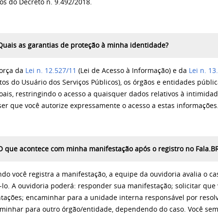
os do Decreto n. 9.492/2018.
Quais as garantias de proteção à minha identidade?
força da
Lei n. 12.527/11
(Lei de Acesso à Informação) e da
Lei n. 1
itos do Usuário dos Serviços Públicos), os órgãos e entidades públ
oais, restringindo o acesso a quaisquer dados relativos à intimidad
ser que você autorize expressamente o acesso a estas informações
O que acontece com minha manifestação após o registro no Fala.B
do você registra a manifestação, a equipe da ouvidoria avalia o ca
á-lo. A ouvidoria poderá: responder sua manifestação; solicitar qu
ntações; encaminhar para a unidade interna responsável por reso
minhar para outro órgão/entidade, dependendo do caso. Você sem