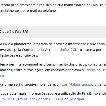
 tenha problemas com o registro da sua manifestação no Fala.BR, 
encialmente, por e-mail ou telefone.
O que é o Fala.BR?
la.BR é a plataforma integrada de acesso à informação e ouvidoria 
nvolvido pela Controladoria-Geral da União (CGU), o sistema per
festações e solicitações.
stema permite acompanhar o cumprimento dos prazos; consultar as
amações; entre outras ações, em conformidade com o
Código de De
icos
.
ataforma está disponível no endereço
https://falabr.cgu.gov.br
, e f
 pode obter mais informações sobre a utilização do Fala.Br no end
s://wiki.cgu.gov.br/index.php/P%C3%A1gina_principal
.