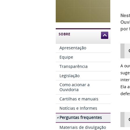
Nest
Ouvi
por 
SOBRE
Apresentação
Equipe
A ou
Transparência
suge
Legislação
inte
Como acionar a
Ela 
Ouvidoria
defe
Cartilhas e manuais
Notícias e Informes
Perguntas frequentes
Materiais de divulgação