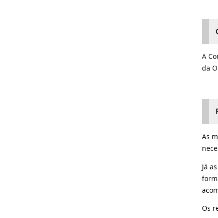
A Co
da O
As m
nece
Já a
form
acom
Os r