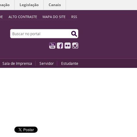
mação
Legislação
Canais
DE
ALTO CONTRASTE
MAPA DO SITE
RSS
Buscar no portal
Buscar no portal
YouTube
Facebook
Flickr
Instagram
Sala de Imprensa
Servidor
Estudante