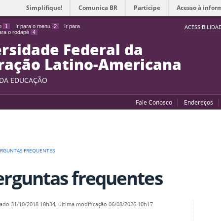
Simplifique!
Comunica BR
Participe
Acesso à infor
do
1
Ir para o menu
2
Ir para
ACESSIBILIDA
para o rodapé
4
rsidade Federal da
ração Latino-Americana
 DA EDUCAÇÃO
Fale Conosco
Endereços
ERGUNTAS FREQUENTES
erguntas frequentes
cado
31/10/2018 18h34,
última modificação
06/08/2026 10h17