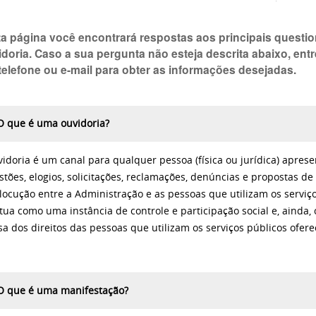
a página você encontrará respostas aos principais questi
doria. Caso a sua pergunta não esteja descrita abaixo, ent
telefone ou e-mail para obter as informações desejadas.
O que é uma ouvidoria?
vidoria é um canal para qualquer pessoa (física ou jurídica) apres
stões, elogios, solicitações, reclamações, denúncias e propostas de 
rlocução entre a Administração e as pessoas que utilizam os serviço
atua como uma instância de controle e participação social e, ain
sa dos direitos das pessoas que utilizam os serviços públicos ofer
O que é uma manifestação?