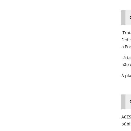
Trat
Fede
o Po
Lá t
não 
A pl
ACES
públ