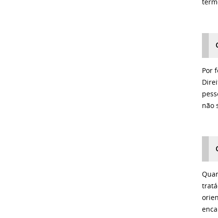
term
Por 
Dire
pess
não 
Quan
trat
orie
enca