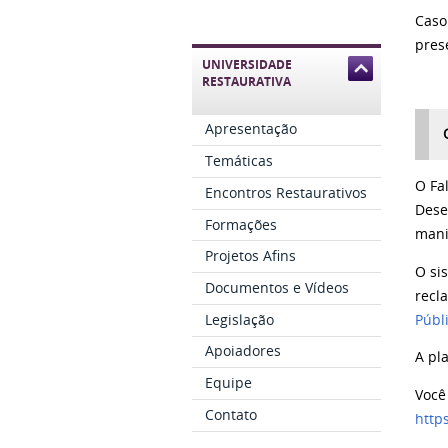
Caso
pres
UNIVERSIDADE
RESTAURATIVA
Apresentação
Temáticas
O Fa
Encontros Restaurativos
Dese
Formações
mani
Projetos Afins
O si
Documentos e Vídeos
recl
Legislação
Públ
Apoiadores
A pl
Equipe
Você
Contato
http