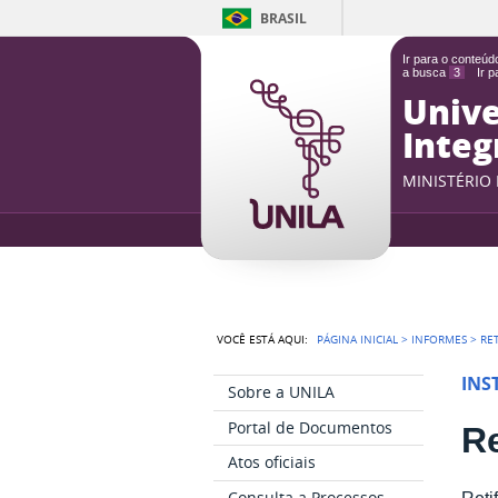
BRASIL
Ir para o conteú
a busca
3
Ir 
Unive
Integ
MINISTÉRIO
VOCÊ ESTÁ AQUI:
PÁGINA INICIAL
>
INFORMES
>
RE
INS
Sobre a UNILA
Portal de Documentos
Re
Atos oficiais
Consulta a Processos
Reti