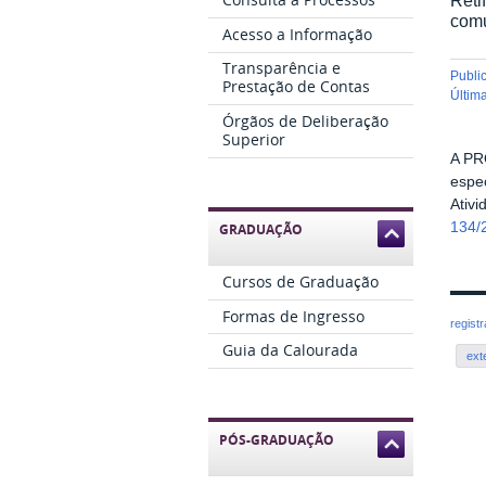
comu
Acesso a Informação
Transparência e
publ
Prestação de Contas
últi
Órgãos de Deliberação
Superior
A PR
espe
Ativ
134/
GRADUAÇÃO
Cursos de Graduação
Formas de Ingresso
regist
Guia da Calourada
ext
PÓS-GRADUAÇÃO