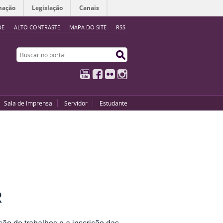
mação
Legislação
Canais
DE
ALTO CONTRASTE
MAPA DO SITE
RSS
Buscar no portal
Buscar no portal
YouTube
Facebook
Flickr
Instagram
Sala de Imprensa
Servidor
Estudante
R
ão de trabalhos e a inscrição das