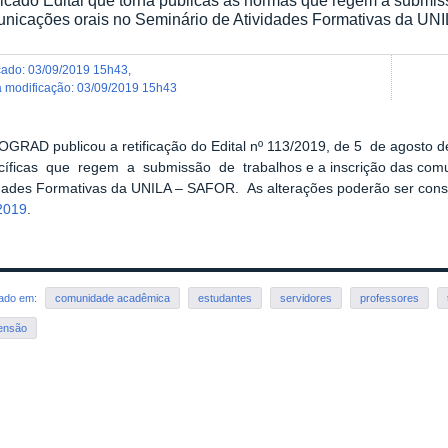
nicações orais no Seminário de Atividades Formativas da U
icado
:
03/09/2019 15h43
,
ma modificação
:
03/09/2019 15h43
OGRAD publicou a retificação do Edital nº 113/2019, de 5 de agosto d
cíficas que regem a submissão de trabalhos e a inscrição das comu
idades Formativas da UNILA – SAFOR. As alterações poderão ser con
2019
.
rado em:
comunidade acadêmica
estudantes
servidores
professores
ensão