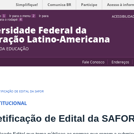
Simplifique!
Comunica BR
Participe
Acesso à infor
do
1
Ir para o menu
2
Ir para
ACESSIBILIDA
para o rodapé
4
rsidade Federal da
ração Latino-Americana
 DA EDUCAÇÃO
Fale Conosco
Endereços
TIFICAÇÃO DE EDITAL DA SAFOR
TITUCIONAL
tificação de Edital da SAFO
ficado Edital que torna públicas as normas que regem a submiss