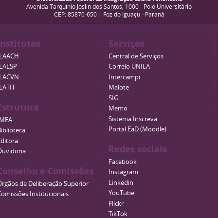
Avenida Tarquínio Joslin dos Santos, 1000 - Polo Universitário
CEP: 85870-650 | Foz do Iguaçu - Paraná
Institutos
Serviços
ILAACH
Central de Serviços
ILAESP
Correio UNILA
ILACVN
Intercampi
ILATIT
Malote
SIG
Estrutura
Memo
Sistema Inscreva
IMEA
Portal EaD (Moodle)
iblioteca
Editora
Redes sociais
Ouvidoria
Facebook
Conselho e Comissões
Instagram
Linkedin
Órgãos de Deliberação Superior
YouTube
Comissões Institucionais
Flickr
TikTok