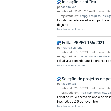
Iniciação científica
por
adolfo.vaz
—
publicado
22/07/2024
—
última modifi
— registrado em:
prppg
,
pesquisa
,
iniciaç
Estudantes interessados em participar d
de julho.
Localizado em
Informes
Edital PRPPG 166/2021
por
Patrícia Librenz
—
publicado
19/10/2021
—
última modifi
— registrado em:
comunidade
,
servidores
Edital visa conceder auxílio financeir
Localizado em
Informes
Seleção de projetos de p
por
adolfo.vaz
—
publicado
26/10/2021
—
última modifi
— registrado em:
imea
,
servidores
,
estuda
Edital do IMEA acerca do apoio ao de
inscrições até 5 de novembro
Localizado em
Informes