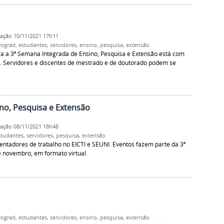
cação
10/11/2021 17h11
rograd
,
estudantes
,
servidores
,
ensino
,
pesquisa
,
extensão
a a 3ª Semana Integrada de Ensino, Pesquisa e Extensão está com
. Servidores e discentes de mestrado e de doutorado podem se
no, Pesquisa e Extensão
cação
08/11/2021 18h48
studantes
,
servidores
,
pesquisa
,
extensão
entadores de trabalho no EICTI e SEUNI. Eventos fazem parte da 3ª
e novembro, em formato virtual.
rograd
,
estudantes
,
servidores
,
ensino
,
pesquisa
,
extensão