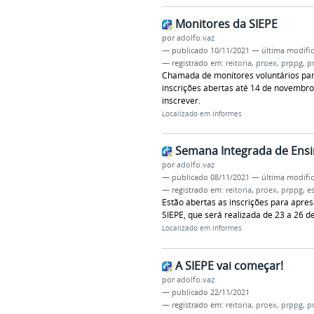
Monitores da SIEPE
por
adolfo.vaz
—
publicado
10/11/2021
—
última modifi
— registrado em:
reitoria
,
proex
,
prppg
,
p
Chamada de monitores voluntários par
inscrições abertas até 14 de novembro
inscrever.
Localizado em
Informes
Semana Integrada de Ensi
por
adolfo.vaz
—
publicado
08/11/2021
—
última modifi
— registrado em:
reitoria
,
proex
,
prppg
,
e
Estão abertas as inscrições para apres
SIEPE, que será realizada de 23 a 26 d
Localizado em
Informes
A SIEPE vai começar!
por
adolfo.vaz
—
publicado
22/11/2021
— registrado em:
reitoria
,
proex
,
prppg
,
p