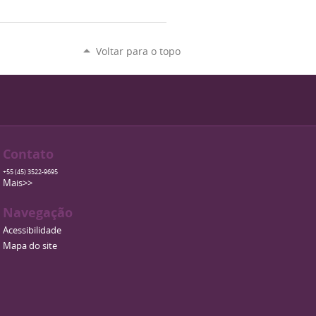
Voltar para o topo
Contato
+55 (45) 3522-9695
Mais>>
Navegação
Acessibilidade
Mapa do site