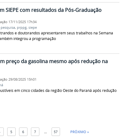
am SIEPE com resultados da Pós-Graduação
cação
17/11/2025 17h34
,
pesquisa
,
prppg
,
siepe
trandos e doutorandos apresentarem seus trabalhos na Semana
 também integrou a programação
ém preço da gasolina mesmo após redução na
cação
29/08/2025 15h01
ná
stíveis em cinco cidades da região Oeste do Paraná após redução
4
5
6
7
...
57
PRÓXIMO »