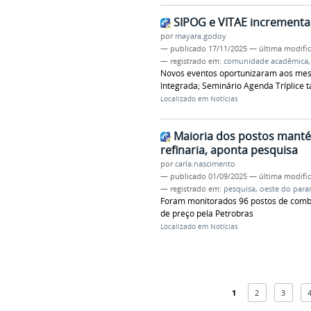
SIPOG e VITAE increment
por
mayara.godoy
—
publicado
17/11/2025
—
última modifi
— registrado em:
comunidade acadêmica
Novos eventos oportunizaram aos mes
Integrada; Seminário Agenda Tríplice
Localizado em
Notícias
Maioria dos postos mant
refinaria, aponta pesquisa
por
carla.nascimento
—
publicado
01/09/2025
—
última modifi
— registrado em:
pesquisa
,
oeste do para
Foram monitorados 96 postos de combu
de preço pela Petrobras
Localizado em
Notícias
1
2
3