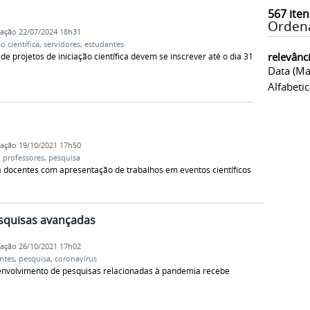
567
iten
Orden
cação
22/07/2024 18h31
ão científica
,
servidores
,
estudantes
relevânc
e projetos de iniciação científica devem se inscrever até o dia 31
Data (ma
Alfabeti
cação
19/10/2021 17h50
,
professores
,
pesquisa
o a docentes com apresentação de trabalhos em eventos científicos
esquisas avançadas
cação
26/10/2021 17h02
ntes
,
pesquisa
,
coronavírus
senvolvimento de pesquisas relacionadas à pandemia recebe