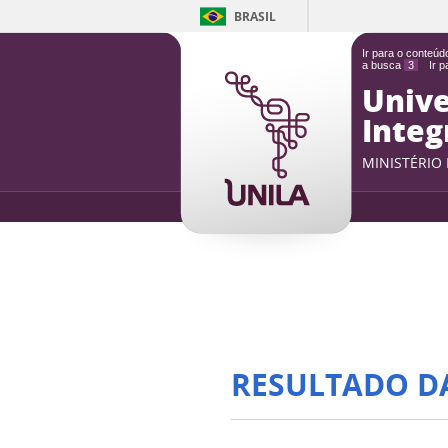
BRASIL
Ir para o conteú
a busca
3
Ir 
Unive
Integ
MINISTÉRIO
RESULTADO D