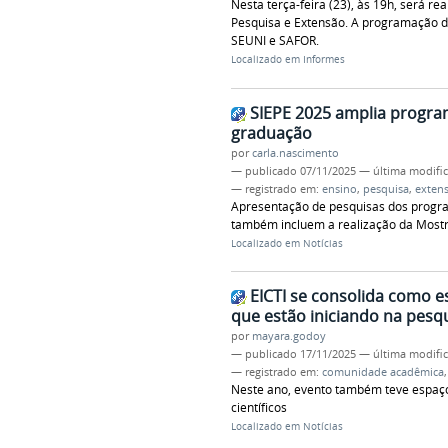
Nesta terça-feira (23), às 19h, será r
Pesquisa e Extensão. A programação da
SEUNI e SAFOR.
Localizado em
Informes
SIEPE 2025 amplia programa
graduação
por
carla.nascimento
—
publicado
07/11/2025
—
última modifi
— registrado em:
ensino
,
pesquisa
,
exten
Apresentação de pesquisas dos program
também incluem a realização da Most
Localizado em
Notícias
EICTI se consolida como 
que estão iniciando na pesq
por
mayara.godoy
—
publicado
17/11/2025
—
última modifi
— registrado em:
comunidade acadêmica
Neste ano, evento também teve espaço
científicos
Localizado em
Notícias