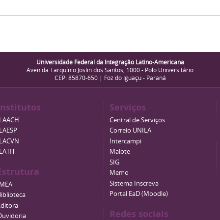
Universidade Federal da Integração Latino-Americana
Avenida Tarquínio Joslin dos Santos, 1000 - Polo Universitário
CEP: 85870-650 | Foz do Iguaçu - Paraná
Institutos
Serviços
ILAACH
Central de Serviços
ILAESP
Correio UNILA
ILACVN
Intercampi
ILATIT
Malote
SIG
Estrutura
Memo
Sistema Inscreva
IMEA
Portal EaD (Moodle)
iblioteca
Editora
Redes sociais
Ouvidoria