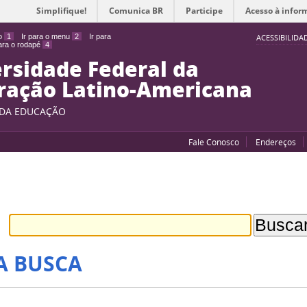
Simplifique!
Comunica BR
Participe
Acesso à infor
do
1
Ir para o menu
2
Ir para
ACESSIBILIDA
para o rodapé
4
rsidade Federal da
ração Latino-Americana
 DA EDUCAÇÃO
Fale Conosco
Endereços
A BUSCA