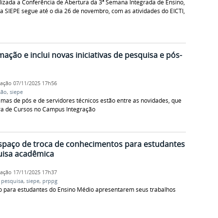
ealizada a Conferência de Abertura da 3ª Semana Integrada de Ensino,
 SIEPE segue até o dia 26 de novembro, com as atividades do EICTI,
ção e inclui novas iniciativas de pesquisa e pós-
cação
07/11/2025 17h56
são
,
siepe
as de pós e de servidores técnicos estão entre as novidades, que
ra de Cursos no Campus Integração
espaço de troca de conhecimentos para estudantes
uisa acadêmica
cação
17/11/2025 17h37
,
pesquisa
,
siepe
,
prppg
 para estudantes do Ensino Médio apresentarem seus trabalhos