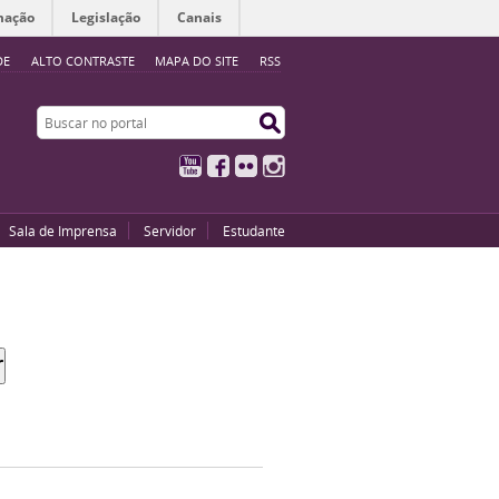
mação
Legislação
Canais
DE
ALTO CONTRASTE
MAPA DO SITE
RSS
Buscar no portal
Buscar no portal
YouTube
Facebook
Flickr
Instagram
Sala de Imprensa
Servidor
Estudante