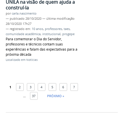
UNILA na visão de quem ajuda a
construí-la
por
carla.nascimento
—
publicado
28/10/2020
—
última modificação
28/10/2020 17h27
— registrado em:
10 anos
,
professores
,
taes
,
comunidade acadêmica
,
institucional
,
progepe
Para comemorar o Dia do Servidor,
professores e técnicos contam suas
experiências e falam das expectativas para a
próxima década
Localizado em
Notícias
1
2
3
4
5
6
7
...
37
PRÓXIMO »