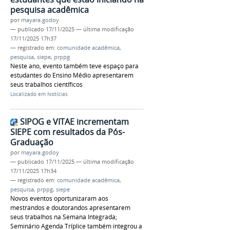
pesquisa acadêmica
por
mayara.godoy
—
publicado
17/11/2025
—
última modificação
17/11/2025 17h37
— registrado em:
comunidade acadêmica
,
pesquisa
,
siepe
,
prppg
Neste ano, evento também teve espaço para
estudantes do Ensino Médio apresentarem
seus trabalhos científicos
Localizado em
Notícias
SIPOG e VITAE incrementam
SIEPE com resultados da Pós-
Graduação
por
mayara.godoy
—
publicado
17/11/2025
—
última modificação
17/11/2025 17h34
— registrado em:
comunidade acadêmica
,
pesquisa
,
prppg
,
siepe
Novos eventos oportunizaram aos
mestrandos e doutorandos apresentarem
seus trabalhos na Semana Integrada;
Seminário Agenda Tríplice também integrou a