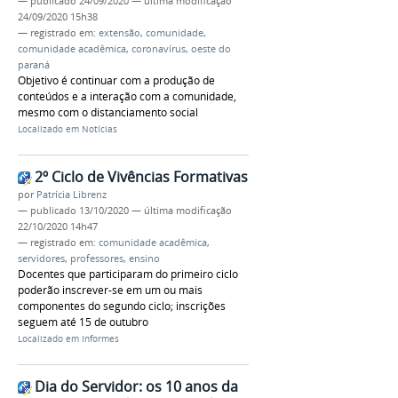
—
publicado
24/09/2020
—
última modificação
24/09/2020 15h38
— registrado em:
extensão
,
comunidade
,
comunidade acadêmica
,
coronavírus
,
oeste do
paraná
Objetivo é continuar com a produção de
conteúdos e a interação com a comunidade,
mesmo com o distanciamento social
Localizado em
Notícias
2º Ciclo de Vivências Formativas
por
Patrícia Librenz
—
publicado
13/10/2020
—
última modificação
22/10/2020 14h47
— registrado em:
comunidade acadêmica
,
servidores
,
professores
,
ensino
Docentes que participaram do primeiro ciclo
poderão inscrever-se em um ou mais
componentes do segundo ciclo; inscrições
seguem até 15 de outubro
Localizado em
Informes
Dia do Servidor: os 10 anos da