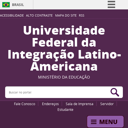
BRASIL
Simplifique!
ACESSIBILIDADE
ALTO CONTRASTE
MAPA DO SITE
RSS
Comunica BR
Universidade
Participe
Federal da
Acesso à informação
Integração Latino-
Legislação
Americana
Canais
MINISTÉRIO DA EDUCAÇÃO
Buscar no portal
Bus
Fale Conosco
Endereços
Sala de Imprensa
Servidor
Estudante