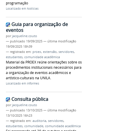
programação
Localizado em
Notícias
Guia para organização de
eventos
por
jacqueline.couto
—
publicado
19/09/2025
—
última modificação
19/09/2025 18h39
— registrado em:
proex
,
extensão
,
servidores
,
estudantes
,
comunidade acadêmica
Material da PROEX reúne orientações sobre os
procedimentos institucionais necessários para
a organização de eventos acadêmicos e
artístico-culturais na UNILA.
Localizado em
Informes
Consulta pública
por
jacqueline.couto
—
publicado
13/10/2025
—
última modificação
13/10/2025 16h23
— registrado em:
auditoria
,
servidores
,
estudantes
,
comunidade
,
comunidade acadêmica