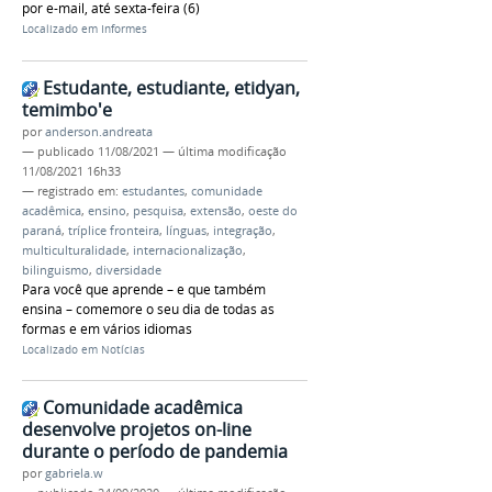
por e-mail, até sexta-feira (6)
Localizado em
Informes
Estudante, estudiante, etidyan,
temimbo'e
por
anderson.andreata
—
publicado
11/08/2021
—
última modificação
11/08/2021 16h33
— registrado em:
estudantes
,
comunidade
acadêmica
,
ensino
,
pesquisa
,
extensão
,
oeste do
paraná
,
tríplice fronteira
,
línguas
,
integração
,
multiculturalidade
,
internacionalização
,
bilinguismo
,
diversidade
Para você que aprende – e que também
ensina – comemore o seu dia de todas as
formas e em vários idiomas
Localizado em
Notícias
Comunidade acadêmica
desenvolve projetos on-line
durante o período de pandemia
por
gabriela.w