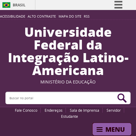
BRASIL
Simplifique!
ACESSIBILIDADE
ALTO CONTRASTE
MAPA DO SITE
RSS
Comunica BR
Universidade
Participe
Federal da
Acesso à informação
Integração Latino-
Legislação
Americana
Canais
MINISTÉRIO DA EDUCAÇÃO
Buscar no portal
Bus
Fale Conosco
Endereços
Sala de Imprensa
Servidor
Estudante