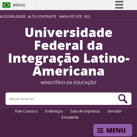
BRASIL
Simplifique!
ACESSIBILIDADE
ALTO CONTRASTE
MAPA DO SITE
RSS
Comunica BR
Universidade
Participe
Federal da
Acesso à informação
Integração Latino-
Legislação
Americana
Canais
MINISTÉRIO DA EDUCAÇÃO
Buscar no portal
Bus
Fale Conosco
Endereços
Sala de Imprensa
Servidor
Estudante