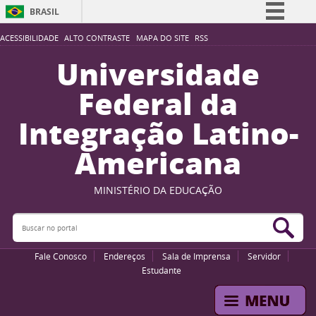
BRASIL
Simplifique!
ACESSIBILIDADE
ALTO CONTRASTE
MAPA DO SITE
RSS
Comunica BR
Universidade
Participe
Federal da
Acesso à informação
Integração Latino-
Legislação
Americana
Canais
MINISTÉRIO DA EDUCAÇÃO
Buscar no portal
Bus
Fale Conosco
Endereços
Sala de Imprensa
Servidor
Estudante