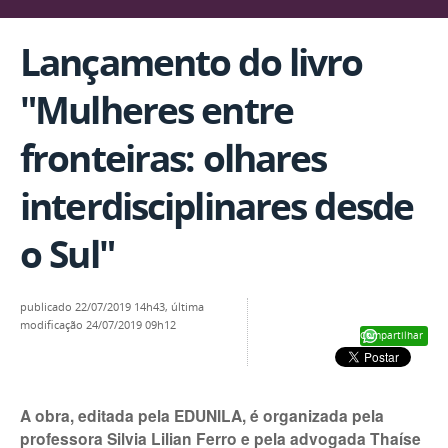
Lançamento do livro
"Mulheres entre
fronteiras: olhares
interdisciplinares desde
o Sul"
publicado
22/07/2019 14h43,
última
modificação
24/07/2019 09h12
Compartilhar
A obra, editada pela EDUNILA, é organizada pela
professora Silvia Lilian Ferro e pela advogada Thaíse