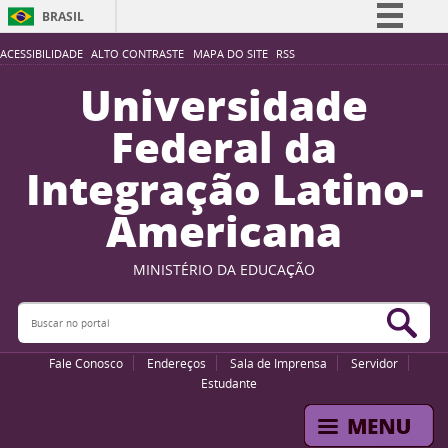
BRASIL
Simplifique!
ACESSIBILIDADE
ALTO CONTRASTE
MAPA DO SITE
RSS
Comunica BR
Universidade
Participe
Federal da
Acesso à informação
Integração Latino-
Legislação
Americana
Canais
MINISTÉRIO DA EDUCAÇÃO
Buscar no portal
Bus
Fale Conosco
Endereços
Sala de Imprensa
Servidor
Estudante