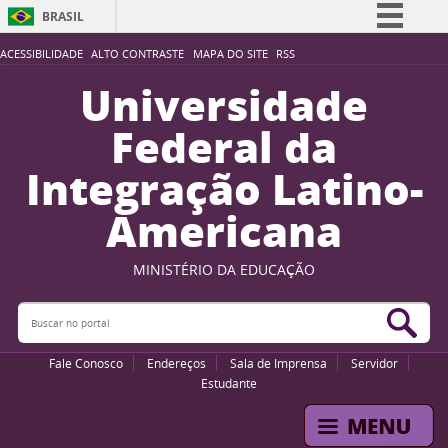
BRASIL
Simplifique!
ACESSIBILIDADE
ALTO CONTRASTE
MAPA DO SITE
RSS
Comunica BR
Universidade
Participe
Federal da
Acesso à informação
Integração Latino-
Legislação
Americana
Canais
MINISTÉRIO DA EDUCAÇÃO
Buscar no portal
Bus
Fale Conosco
Endereços
Sala de Imprensa
Servidor
Estudante