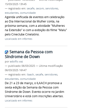
15/03/2025 13h45
— registrado em:
secafe
,
secom
,
servidores
,
estudantes
,
comunidade
Agenda unificada de eventos em celebração
ao Dia Internacional da Mulher conta, na
próxima semana, com a atividade "Mulheres
na Extensão" e com a exibição do filme "Malu"
pelo Cineclube Cinelatino.
Localizado em
Informes
Semana da Pessoa com
Síndrome de Down
por
adolfo.vaz
—
publicado
06/03/2025
—
última modificação
06/03/2025 16h47
— registrado em:
ilaach
,
secafe
,
servidores
,
estudantes
,
comunidade
De 21 a 23 de março, o ILAACH promove a
sexta edição da Semana da Pessoa com
Síndrome de Down. Evento ocorre no Jardim
Universitário e está com inscrições abertas.
Localizado em
Informes