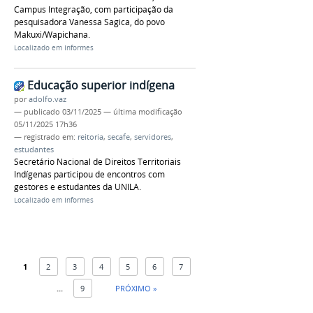
Campus Integração, com participação da
pesquisadora Vanessa Sagica, do povo
Makuxi/Wapichana.
Localizado em
Informes
Educação superior indígena
por
adolfo.vaz
—
publicado
03/11/2025
—
última modificação
05/11/2025 17h36
— registrado em:
reitoria
,
secafe
,
servidores
,
estudantes
Secretário Nacional de Direitos Territoriais
Indígenas participou de encontros com
gestores e estudantes da UNILA.
Localizado em
Informes
1
2
3
4
5
6
7
...
9
PRÓXIMO »