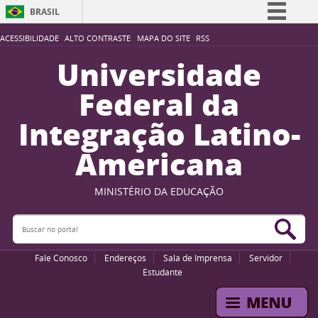
BRASIL
Simplifique!
ACESSIBILIDADE
ALTO CONTRASTE
MAPA DO SITE
RSS
Comunica BR
Universidade
Participe
Federal da
Acesso à informação
Integração Latino-
Legislação
Americana
Canais
MINISTÉRIO DA EDUCAÇÃO
Buscar no portal
Bus
Fale Conosco
Endereços
Sala de Imprensa
Servidor
Estudante