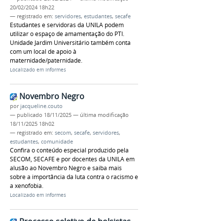
20/02/2024 18h22
— registrado em:
servidores
,
estudantes
,
secafe
Estudantes e servidoras da UNILA podem
utilizar o espaço de amamentação do PTI.
Unidade Jardim Universitário também conta
com um local de apoio à
maternidade/paternidade.
Localizado em
Informes
Novembro Negro
por
jacqueline.couto
—
publicado
18/11/2025
—
última modificação
18/11/2025 18h02
— registrado em:
secom
,
secafe
,
servidores
,
estudantes
,
comunidade
Confira o conteúdo especial produzido pela
SECOM, SECAFE e por docentes da UNILA em
alusão ao Novembro Negro e saiba mais
sobre a importância da luta contra o racismo e
a xenofobia.
Localizado em
Informes