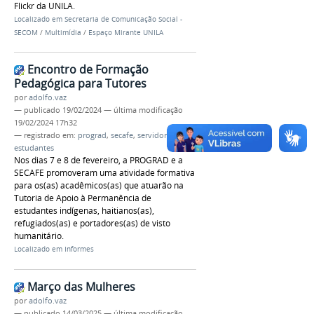
Flickr da UNILA.
Localizado em
Secretaria de Comunicação Social -
SECOM
/
Multimídia
/
Espaço Mirante UNILA
Encontro de Formação
Pedagógica para Tutores
por
adolfo.vaz
—
publicado
19/02/2024
—
última modificação
19/02/2024 17h32
— registrado em:
prograd
,
secafe
,
servidores
,
estudantes
Nos dias 7 e 8 de fevereiro, a PROGRAD e a
SECAFE promoveram uma atividade formativa
para os(as) acadêmicos(as) que atuarão na
Tutoria de Apoio à Permanência de
estudantes indígenas, haitianos(as),
refugiados(as) e portadores(as) de visto
humanitário.
Localizado em
Informes
Março das Mulheres
por
adolfo.vaz
—
publicado
14/03/2025
—
última modificação