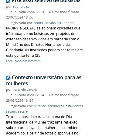
Processo seletivo de bolsistas
por
adolfo.vaz
—
publicado
23/07/2024
—
última modificação
23/07/2024 18h05
— registrado em:
proint
,
secafe
,
estudantes
PROINT e SECAFE selecionam discentes que
irão atuar como bolsistas em projetos de
extensão desenvolvidos em parceria com o
Ministério dos Direitos Humanos e da
Cidadania. As inscrições podem ser feitas até
esta quinta-feira (25).
Localizado em
Informes
Contexto universitário para as
mulheres
por
franciele.savaris
—
publicado
06/03/2024
—
última modificação
28/03/2024 16h37
— registrado em:
Mirante
,
servidores
,
estudantes
,
secom
,
secafe
Texto elaborado para a semana do Dia
Internacional da Mulher traz uma reflexão
sobre a presença das mulheres no ambiente
acadêmico, a partir de fotos disponíveis no