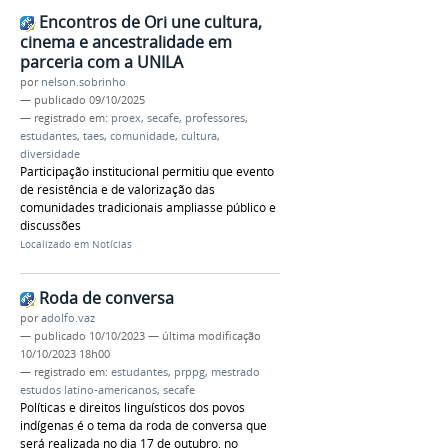
Encontros de Ori une cultura,
cinema e ancestralidade em
parceria com a UNILA
por
nelson.sobrinho
—
publicado
09/10/2025
— registrado em:
proex
,
secafe
,
professores
,
estudantes
,
taes
,
comunidade
,
cultura
,
diversidade
Participação institucional permitiu que evento
de resistência e de valorização das
comunidades tradicionais ampliasse público e
discussões
Localizado em
Notícias
Roda de conversa
por
adolfo.vaz
—
publicado
10/10/2023
—
última modificação
10/10/2023 18h00
— registrado em:
estudantes
,
prppg
,
mestrado
estudos latino-americanos
,
secafe
Políticas e direitos linguísticos dos povos
indígenas é o tema da roda de conversa que
será realizada no dia 17 de outubro, no