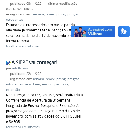
—
publicado
08/11/2021
—
última modificação
08/11/2021 18h15
— registrado em:
reitoria
,
proex
,
prppg
,
prograd
,
estudantes
Estudantes interessados em participar da
atividade já podem fazer a inscrição. Oficina
será realizada no dia 17 de novembro, de
forma remota.
Localizado em
Informes
A SIEPE vai começar!
por
adolfo.vaz
—
publicado
22/11/2021
— registrado em:
reitoria
,
proex
,
prppg
,
prograd
,
estudantes
,
servidores
,
ensino
,
pesquisa
,
extensão
Nesta terça-feira (23), às 19h, será realizada a
Conferência de Abertura da 3ª Semana
Integrada de Ensino, Pesquisa e Extensão. A
programação da SIEPE segue até o dia 26 de
novembro, com as atividades do EICTI, SEUNI
e SAFOR.
Localizado em
Informes