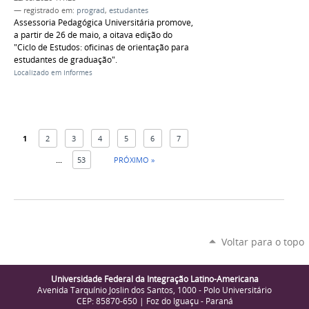
— registrado em:
prograd
,
estudantes
Assessoria Pedagógica Universitária promove,
a partir de 26 de maio, a oitava edição do
"Ciclo de Estudos: oficinas de orientação para
estudantes de graduação".
Localizado em
Informes
1
2
3
4
5
6
7
...
53
PRÓXIMO »
Voltar para o topo
Universidade Federal da Integração Latino-Americana
Avenida Tarquínio Joslin dos Santos, 1000 - Polo Universitário
CEP: 85870-650 | Foz do Iguaçu - Paraná