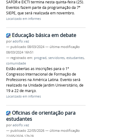
SAFOR e EICTI termina nesta quinta-feira (25).
Eventos fazem parte da programação da 7ª
SIEPE, que será realizada em novembro.
Localizado em
Informes
Educação básica em debate
por
adolfo.vaz
—
publicado
08/03/2024
—
última modificação
08/03/2024 16h51
— registrado em:
prograd
,
servidores
,
estudantes
,
comunidade
Estão abertas as inscrições para o 1º
Congresso Internacional de Formação de
Professores na América Latina. Evento será
realizado na Unidade Jardim Universitário, de
19 a 22 de março.
Localizado em
Informes
Oficinas de orientação para
estudantes
por
adolfo.vaz
—
publicado
22/05/2026
—
última modificação
22/05/2026 17h28