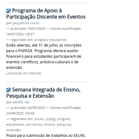
Programa de Apoio à
Participação Discente em Eventos
por
jacqueline.couto
—
publicado
16/07/2024
—
última modificação
18/07/2024 13h57
— registrado em:
prograd
,
estudantes
Estão abertas, até 31 de julho, as inscrições
para o PAPADE. Programa oferece auxílio
financeiro para estudantes participarem de
eventos científicos, artístico-culturais e de
extensão.
Localizado em
Informes
Semana Integrada de Ensino,
Pesquisa e Extensão
por
adolfo.vaz
—
publicado
24/09/2025
—
última modificação
24/09/2025 16h58
— registrado em:
proex
,
prppg
,
prograd
,
estudantes
,
servidores
,
ensino
,
pesquisa
,
extensão
Prazo para submissão de trabalhos ao SEUNI,