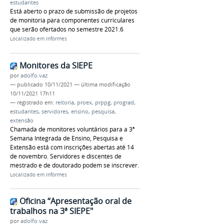
estudantes
Está aberto o prazo de submissão de projetos
de monitoria para componentes curriculares
que serão ofertados no semestre 2021.6
Localizado em
Informes
Monitores da SIEPE
por
adolfo.vaz
—
publicado
10/11/2021
—
última modificação
10/11/2021 17h11
— registrado em:
reitoria
,
proex
,
prppg
,
prograd
,
estudantes
,
servidores
,
ensino
,
pesquisa
,
extensão
Chamada de monitores voluntários para a 3ª
Semana Integrada de Ensino, Pesquisa e
Extensão está com inscrições abertas até 14
de novembro. Servidores e discentes de
mestrado e de doutorado podem se inscrever.
Localizado em
Informes
Oficina “Apresentação oral de
trabalhos na 3ª SIEPE"
por
adolfo.vaz