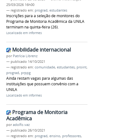
25/03/2026 16h00
— registrado em:
prograd
,
estudantes
Inscrições para a seleção de monitores do
Programa de Monitoria Acadêmica da UNILA
terminam na quinta-feira (26).
Localizado em
Informes
Mobilidade internacional
por
Patrícia Librenz
—
publicado
14/10/2021
— registrado em:
comunidade
,
estudantes
,
proint
,
prograd
,
prppg
Ainda restam vagas para algumas das
instituições que possuem convênio com a
UNILA
Localizado em
Informes
Programa de Monitoria
Acadêmica
por
adolfo.vaz
—
publicado
26/10/2021
— registrado em:
prograd
,
ensino
,
professores
,