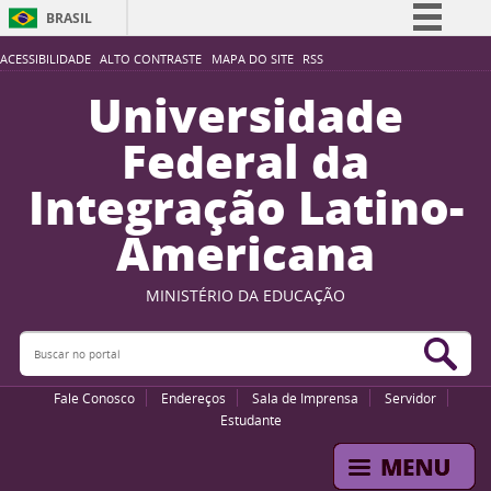
BRASIL
Simplifique!
ACESSIBILIDADE
ALTO CONTRASTE
MAPA DO SITE
RSS
Comunica BR
Universidade
Participe
Federal da
Acesso à informação
Integração Latino-
Legislação
Americana
Canais
MINISTÉRIO DA EDUCAÇÃO
Buscar no portal
Bus
Fale Conosco
Endereços
Sala de Imprensa
Servidor
Estudante