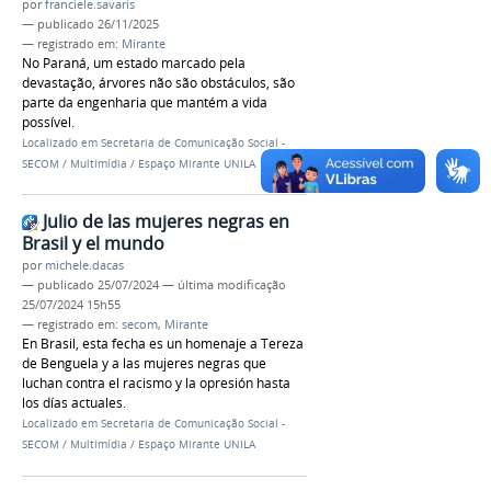
por
franciele.savaris
—
publicado
26/11/2025
— registrado em:
Mirante
No Paraná, um estado marcado pela
devastação, árvores não são obstáculos, são
parte da engenharia que mantém a vida
possível.
Localizado em
Secretaria de Comunicação Social -
SECOM
/
Multimídia
/
Espaço Mirante UNILA
Julio de las mujeres negras en
Brasil y el mundo
por
michele.dacas
—
publicado
25/07/2024
—
última modificação
25/07/2024 15h55
— registrado em:
secom
,
Mirante
En Brasil, esta fecha es un homenaje a Tereza
de Benguela y a las mujeres negras que
luchan contra el racismo y la opresión hasta
los días actuales.
Localizado em
Secretaria de Comunicação Social -
SECOM
/
Multimídia
/
Espaço Mirante UNILA