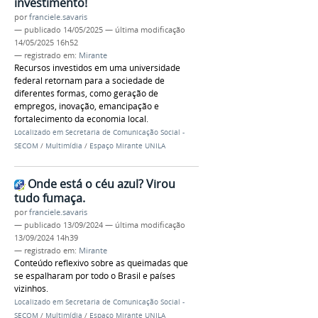
investimento!
por
franciele.savaris
—
publicado
14/05/2025
—
última modificação
14/05/2025 16h52
— registrado em:
Mirante
Recursos investidos em uma universidade
federal retornam para a sociedade de
diferentes formas, como geração de
empregos, inovação, emancipação e
fortalecimento da economia local.
Localizado em
Secretaria de Comunicação Social -
SECOM
/
Multimídia
/
Espaço Mirante UNILA
Onde está o céu azul? Virou
tudo fumaça.
por
franciele.savaris
—
publicado
13/09/2024
—
última modificação
13/09/2024 14h39
— registrado em:
Mirante
Conteúdo reflexivo sobre as queimadas que
se espalharam por todo o Brasil e países
vizinhos.
Localizado em
Secretaria de Comunicação Social -
SECOM
/
Multimídia
/
Espaço Mirante UNILA