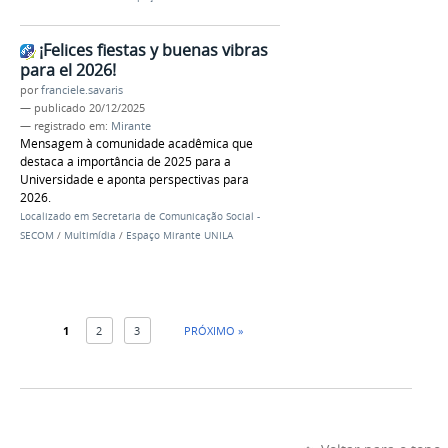
¡Felices fiestas y buenas vibras
para el 2026!
por
franciele.savaris
—
publicado
20/12/2025
— registrado em:
Mirante
Mensagem à comunidade acadêmica que
destaca a importância de 2025 para a
Universidade e aponta perspectivas para
2026.
Localizado em
Secretaria de Comunicação Social -
SECOM
/
Multimídia
/
Espaço Mirante UNILA
1
2
3
PRÓXIMO »