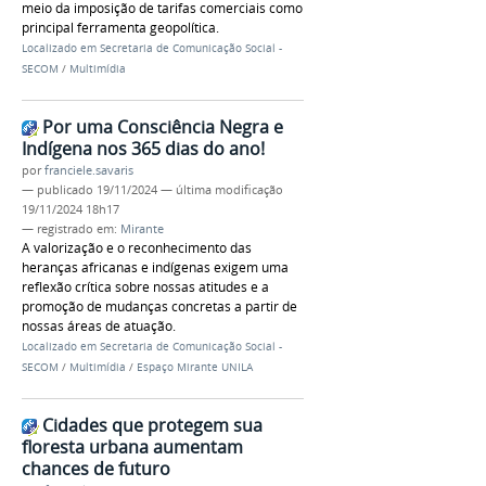
meio da imposição de tarifas comerciais como
principal ferramenta geopolítica.
Localizado em
Secretaria de Comunicação Social -
SECOM
/
Multimídia
Por uma Consciência Negra e
Indígena nos 365 dias do ano!
por
franciele.savaris
—
publicado
19/11/2024
—
última modificação
19/11/2024 18h17
— registrado em:
Mirante
A valorização e o reconhecimento das
heranças africanas e indígenas exigem uma
reflexão crítica sobre nossas atitudes e a
promoção de mudanças concretas a partir de
nossas áreas de atuação.
Localizado em
Secretaria de Comunicação Social -
SECOM
/
Multimídia
/
Espaço Mirante UNILA
Cidades que protegem sua
floresta urbana aumentam
chances de futuro