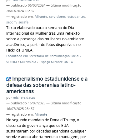
—
publicado
06/03/2024
—
última modificação
28/03/2024 16h37
— registrado em:
Mirante
,
servidores
,
estudantes
,
secom
,
secafe
Texto elaborado para a semana do Dia
Internacional da Mulher traz uma reflexão
sobre a presença das mulheres no ambiente
acadêmico, a partir de fotos disponíveis no
Flickr da UNILA.
Localizado em
Secretaria de Comunicação Social -
SECOM
/
Multimídia
/
Espaço Mirante UNILA
Imperialismo estadunidense e a
defesa das soberanias latino-
americanas
por
michele.dacas
—
publicado
16/07/2025
—
última modificação
16/07/2025 23h37
— registrado em:
Mirante
No segundo mandato de Donald Trump, o
discurso de governança que os EUA
sustentaram por décadas abandona qualquer
verniz e adota abertamente a chantagem, por