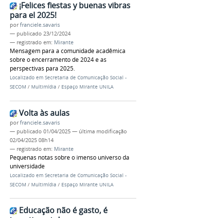
¡Felices fiestas y buenas vibras
para el 2025!
por
franciele.savaris
—
publicado
23/12/2024
— registrado em:
Mirante
Mensagem para a comunidade acadêmica
sobre o encerramento de 2024 e as
perspectivas para 2025.
Localizado em
Secretaria de Comunicação Social -
SECOM
/
Multimídia
/
Espaço Mirante UNILA
Volta às aulas
por
franciele.savaris
—
publicado
01/04/2025
—
última modificação
02/04/2025 08h14
— registrado em:
Mirante
Pequenas notas sobre o imenso universo da
universidade
Localizado em
Secretaria de Comunicação Social -
SECOM
/
Multimídia
/
Espaço Mirante UNILA
Educação não é gasto, é