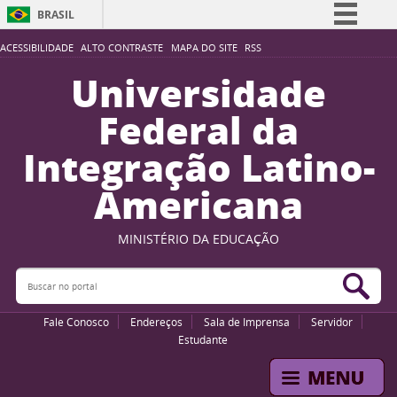
BRASIL
Simplifique!
ACESSIBILIDADE
ALTO CONTRASTE
MAPA DO SITE
RSS
Comunica BR
Universidade
Participe
Federal da
Acesso à informação
Integração Latino-
Legislação
Americana
Canais
MINISTÉRIO DA EDUCAÇÃO
Buscar no portal
Bus
Fale Conosco
Endereços
Sala de Imprensa
Servidor
Estudante