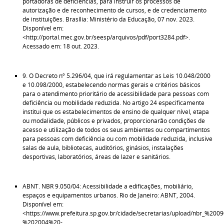
portadoras de deficiências, para instruir os processos de
autorização e de reconhecimento de cursos, e de credenciamento
de instituições. Brasília: Ministério da Educação, 07 nov. 2023.
Disponível em:
<http://portal.mec.gov.br/seesp/arquivos/pdf/port3284.pdf>.
Acessado em: 18 out. 2023.
9. O Decreto nº 5.296/04, que irá regulamentar as Leis 10.048/2000
e 10.098/2000, estabelecendo normas gerais e critérios básicos
para o atendimento prioritário de acessibilidade para pessoas com
deficiência ou mobilidade reduzida. No artigo 24 especificamente
institui que os estabelecimentos de ensino de qualquer nível, etapa
ou modalidade, públicos e privados, proporcionarão condições de
acesso e utilização de todos os seus ambientes ou compartimentos
para pessoas com deficiência ou com mobilidade reduzida, inclusive
salas de aula, bibliotecas, auditórios, ginásios, instalações
desportivas, laboratórios, áreas de lazer e sanitários.
ABNT. NBR 9.050/04: Acessibilidade a edificações, mobiliário,
espaços e equipamentos urbanos. Rio de Janeiro: ABNT, 2004.
Disponível em:
<https://www.prefeitura.sp.gov.br/cidade/secretarias/upload/nbr_%200
%202004%20-