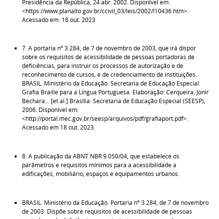
Presidência da República, 24 abr. 2002. Disponível em:
<https://www.planalto.gov.br/ccivil_03/leis/2002/l10436.htm>.
Acessado em: 18 out. 2023
7. A portaria nº 3.284, de 7 de novembro de 2003, que irá dispor
sobre os requisitos de acessibilidade de pessoas portadoras de
deficiências, para instruir os processos de autorização e de
reconhecimento de cursos, e de credenciamento de instituições.
BRASIL. Ministério da Educação. Secretaria de Educação Especial.
Grafia Braille para a Língua Portuguesa. Elaboração: Cerqueira, Jonir
Bechara... [et al.] Brasília: Secretaria de Educação Especial (SEESP),
2006. Disponível em:
<http://portal.mec.gov.br/seesp/arquivos/pdf/grafiaport.pdf>.
Acessado em 18 out. 2023.
8. A publicação da ABNT NBR 9.050/04, que estabelece os
parâmetros e requisitos mínimos para a acessibilidade a
edificações, mobiliário, espaços e equipamentos urbanos.
BRASIL. Ministério da Educação. Portaria nº 3.284, de 7 de novembro
de 2003. Dispõe sobre requisitos de acessibilidade de pessoas