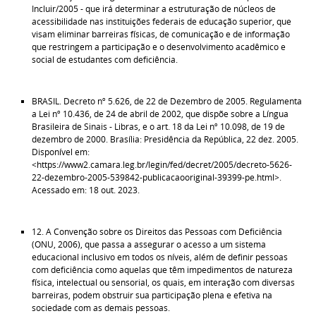
Incluir/2005 - que irá determinar a estruturação de núcleos de
acessibilidade nas instituições federais de educação superior, que
visam eliminar barreiras físicas, de comunicação e de informação
que restringem a participação e o desenvolvimento acadêmico e
social de estudantes com deficiência.
BRASIL. Decreto nº 5.626, de 22 de Dezembro de 2005. Regulamenta
a Lei nº 10.436, de 24 de abril de 2002, que dispõe sobre a Língua
Brasileira de Sinais - Libras, e o art. 18 da Lei nº 10.098, de 19 de
dezembro de 2000. Brasília: Presidência da República, 22 dez. 2005.
Disponível em:
<https://www2.camara.leg.br/legin/fed/decret/2005/decreto-5626-
22-dezembro-2005-539842-publicacaooriginal-39399-pe.html>.
Acessado em: 18 out. 2023.
12. A Convenção sobre os Direitos das Pessoas com Deficiência
(ONU, 2006), que passa a assegurar o acesso a um sistema
educacional inclusivo em todos os níveis, além de definir pessoas
com deficiência como aquelas que têm impedimentos de natureza
física, intelectual ou sensorial, os quais, em interação com diversas
barreiras, podem obstruir sua participação plena e efetiva na
sociedade com as demais pessoas.