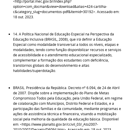
<http://portal.mec.gov.br/index.php?
option=com_docman&view=download&alias=424-cartilha-
c&category_slug=documentos-pdf&Itemid=30192>. Acessado em:
18 out. 2023.
14. A Política Nacional de Educação Especial na Perspectiva da
Educação Inclusiva (BRASIL, 2008), que irá definir a Educação
Especial como modalidade transversal a todos os níveis, etapas e
modalidades, tendo como função disponibilizar recursos e serviços
de acessibilidade e o atendimento educacional especializado,
complementar a formação dos estudantes com deficiência,
transtornos globais do desenvolvimento e altas
habilidades/superdotação.
BRASIL. Presidência da República. Decreto nº 6.094, de 24 de Abril
de 2007. Dispõe sobre a implementação do Plano de Metas
Compromisso Todos pela Educação, pela União Federal, em regime
de colaboração com Municípios, Distrito Federal e Estados, e a
participação das famílias e da comunidade, mediante programas e
ações de assistência técnica e financeira, visando a mobilização
social pela melhoria da qualidade da educação básica. Disponível
em: <https://www.planalto.gov.br/ccivil_03/_Ato2007-
2010/2007/Decreto/D6094.htm>. Acessado em: 18 out. 2023.