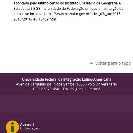
apontada pelo último censo do Instituto Brasileiro de Geografia e
Estatística (IBGE) na unidade da Federação em que a instituição de
ensino se localiza. https://www.planalto.gov.br/ccivil_03/_ato2015-
2018/2016/lei/l13409.htm
Voltar para o topo
Universidade Federal da Integração Latino-Americana
Avenida Tarquínio Joslin dos Santos, 1000 - Polo Universitário
CEP: 85870-650 | Foz do Iguaçu - Paraná