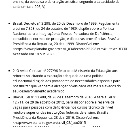
ensino, da pesquisa e da criação artística, segundo a capacidade de
cada um (art. 208, V).
Brasil. Decreto nº 3.298, de 20 de Dezembro de 1999. Regulamenta
a Lei no 7.853, de 24 de outubro de 1989, dispõe sobre a Política
Nacional para a Integração da Pessoa Portadora de Deficiência,
consolida as normas de proteção, e dá outras providências. Brasília:
Presidência da República, 20 dez. 1999. Disponível em:
<https://www.planalto.gov.br/ccivil_03/decreto/d3298.htm#:~
Acessado em 18 out. 2023.
2. O Aviso Circular nº 277/96 feito pelo Ministério da Educação aos
reitores solicitando a execução adequada de uma política
educacional dirigida aos portadores de necessidades especiais para
possibilitar que venham a alcançar níveis cada vez mais elevados do
seu desenvolvimento acadêmico.
BRASIL. Lei nº 13.409, de 28 de Dezembro de 2016. Altera a Lei nº
12.711, de 29 de agosto de 2012, para dispor sobre a reserva de
vagas para pessoas com deficiência nos cursos técnico de nível
médio e superior das instituições federais de ensino. Brasília:
Presidência da República, 28 dez. 2016. Disponível em:
<http://www.planalto.gov.br/ccivil_03/_ato2015-