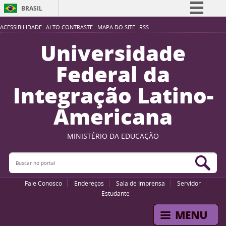
BRASIL
Simplifique!
ACESSIBILIDADE
ALTO CONTRASTE
MAPA DO SITE
RSS
Comunica BR
Universidade
Participe
Federal da
Acesso à informação
Integração Latino-
Legislação
Americana
Canais
MINISTÉRIO DA EDUCAÇÃO
Buscar no portal
Bus
Fale Conosco
Endereços
Sala de Imprensa
Servidor
Estudante