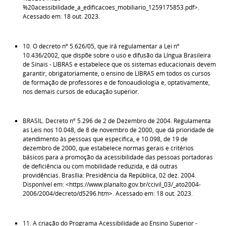
%20acessibilidade_a_edificacoes_mobiliario_1259175853.pdf>.
Acessado em: 18 out. 2023.
10. O decreto nº 5.626/05, que irá regulamentar a Lei nº
10.436/2002, que dispõe sobre o uso e difusão da Língua Brasileira
de Sinais - LIBRAS e estabelece que os sistemas educacionais devem
garantir, obrigatoriamente, o ensino de LIBRAS em todos os cursos
de formação de professores e de fonoaudiologia e, optativamente,
nos demais cursos de educação superior.
BRASIL. Decreto nº 5.296 de 2 de Dezembro de 2004. Regulamenta
as Leis nos 10.048, de 8 de novembro de 2000, que dá prioridade de
atendimento às pessoas que especifica, e 10.098, de 19 de
dezembro de 2000, que estabelece normas gerais e critérios
básicos para a promoção da acessibilidade das pessoas portadoras
de deficiência ou com mobilidade reduzida, e dá outras
providências. Brasília: Presidência da República, 02 dez. 2004.
Disponível em: <https://www.planalto.gov.br/ccivil_03/_ato2004-
2006/2004/decreto/d5296.htm>. Acessado em: 18 out. 2023.
11. A criação do Programa Acessibilidade ao Ensino Superior -