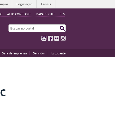
mação
Legislação
Canais
DE
ALTO CONTRASTE
MAPA DO SITE
RSS
Buscar no portal
Buscar no portal
YouTube
Facebook
Flickr
Instagram
Sala de Imprensa
Servidor
Estudante
BC