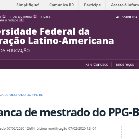
Simplifique!
Comunica BR
Participe
Acesso à infor
do
1
Ir para o menu
2
Ir para
ACESSIBILIDA
para o rodapé
4
rsidade Federal da
ração Latino-Americana
 DA EDUCAÇÃO
Fale Conosco
Endereços
CA DE MESTRADO DO PPG-BC
anca de mestrado do PPG-
cado
07/02/2020 12h04,
última modificação
07/02/2020 12h04