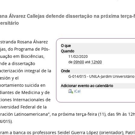
na Álvarez Callejas defende dissertação na próxima terça-f
ersitário
stranda Rosana Álvarez
O que
ejas, do Programa de Pós-
Quando
uação em Biociências,
11/02/2020
de
09h00
até
12h00
nde a dissertação
cterización integral de la
Onde
G-014/015 - UNILA-Jardim Universitário 
esión y el
ortamiento suicida en
Adicionar evento ao calendário
iCal
diantes de Medicina y de
ciones Internacionales de
niversidad Federal de la
gración Latinoamericana", na próxima terça-feira (11), das 9h às 12h
4/015).
gram a banca os professores
Seidel Guerra López (orientador), Patr