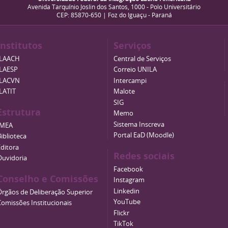
Avenida Tarquínio Joslin dos Santos, 1000 - Polo Universitário
CEP: 85870-650 | Foz do Iguaçu - Paraná
Institutos
Serviços
ILAACH
Central de Serviços
ILAESP
Correio UNILA
ILACVN
Intercampi
ILATIT
Malote
SIG
Estrutura
Memo
Sistema Inscreva
IMEA
Portal EaD (Moodle)
iblioteca
Editora
Redes sociais
Ouvidoria
Facebook
Conselho e Comissões
Instagram
Linkedin
Órgãos de Deliberação Superior
YouTube
Comissões Institucionais
Flickr
TikTok