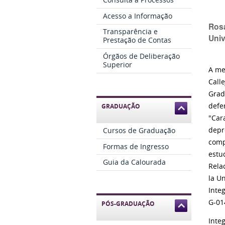
Acesso a Informação
Rosa
Transparência e
Univ
Prestação de Contas
Órgãos de Deliberação
Superior
A me
Call
Grad
defe
GRADUAÇÃO
"
Cara
depr
Cursos de Graduação
comp
Formas de Ingresso
estu
Guia da Calourada
Rela
la U
Inte
G-01
PÓS-GRADUAÇÃO
Inte