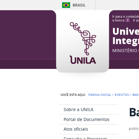
BRASIL
Ir para o conteú
a busca
3
Ir 
Unive
Integ
MINISTÉRIO
VOCÊ ESTÁ AQUI:
PÁGINA INICIAL
>
EVENTOS
>
BAN
B
Sobre a UNILA
Portal de Documentos
Atos oficiais
publi
Consulta a Processos