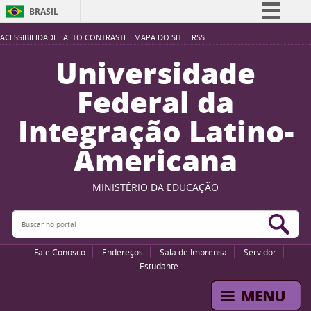
BRASIL
Simplifique!
ACESSIBILIDADE
ALTO CONTRASTE
MAPA DO SITE
RSS
Comunica BR
Universidade
Participe
Federal da
Acesso à informação
Integração Latino-
Legislação
Americana
Canais
MINISTÉRIO DA EDUCAÇÃO
Buscar no portal
Bus
Fale Conosco
Endereços
Sala de Imprensa
Servidor
Estudante