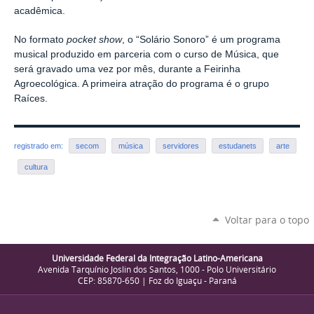
acadêmica.
No formato
pocket show
, o “Solário Sonoro” é um programa
musical produzido em parceria com o curso de Música, que
será gravado uma vez por mês, durante a Feirinha
Agroecológica. A primeira atração do programa é o grupo
Raíces.
registrado em:
secom
música
servidores
estudanets
arte
cultura
Voltar para o topo
Universidade Federal da Integração Latino-Americana
Avenida Tarquínio Joslin dos Santos, 1000 - Polo Universitário
CEP: 85870-650 | Foz do Iguaçu - Paraná