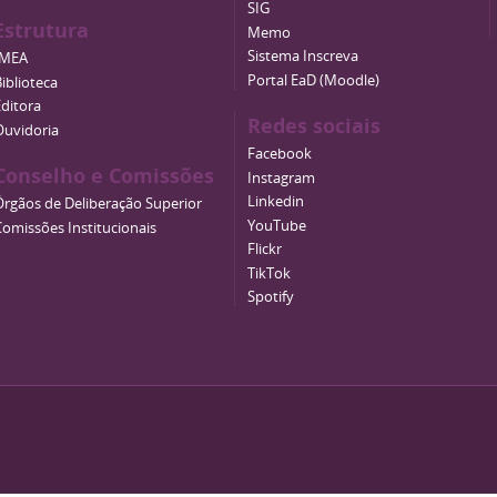
SIG
Estrutura
Memo
Sistema Inscreva
IMEA
Portal EaD (Moodle)
iblioteca
Editora
Redes sociais
Ouvidoria
Facebook
Conselho e Comissões
Instagram
Linkedin
Órgãos de Deliberação Superior
YouTube
Comissões Institucionais
Flickr
TikTok
Spotify