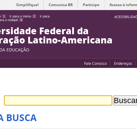
Simplifique!
Comunica BR
Participe
Acesso à infor
do
1
Ir para o menu
2
Ir para
ACESSIBILIDA
para o rodapé
4
rsidade Federal da
ração Latino-Americana
 DA EDUCAÇÃO
Fale Conosco
Endereços
A BUSCA