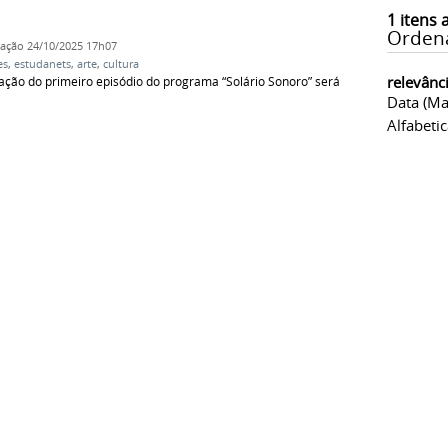
1
itens 
Orden
cação
24/10/2025 17h07
es
,
estudanets
,
arte
,
cultura
relevânc
ção do primeiro episódio do programa “Solário Sonoro” será
Data (ma
Alfabeti