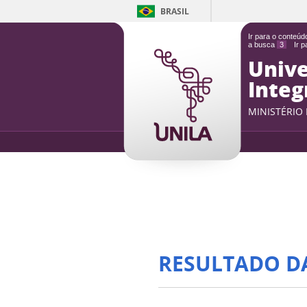
BRASIL
Ir para o conteú
a busca
3
Ir 
Unive
Integ
MINISTÉRIO
RESULTADO D