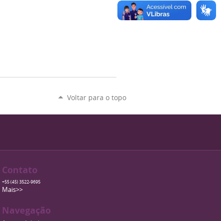
Voltar para o topo
Contato
+55 (45) 3522-9695
Mais>>
Navegação