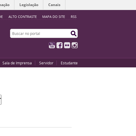
mação
Legislação
Canais
DE
ALTO CONTRASTE
MAPA DO SITE
RSS
Buscar no portal
Buscar no portal
YouTube
Facebook
Flickr
Instagram
Sala de Imprensa
Servidor
Estudante