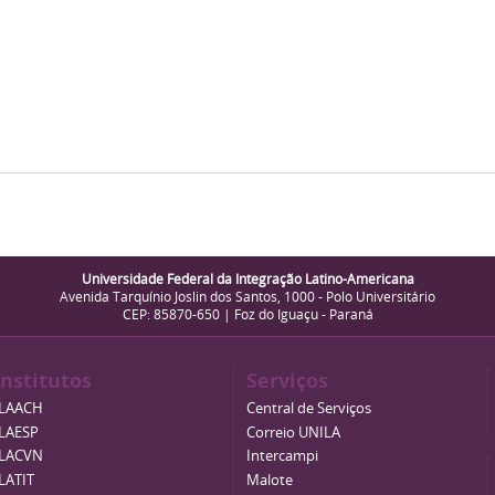
Universidade Federal da Integração Latino-Americana
Avenida Tarquínio Joslin dos Santos, 1000 - Polo Universitário
CEP: 85870-650 | Foz do Iguaçu - Paraná
Institutos
Serviços
ILAACH
Central de Serviços
ILAESP
Correio UNILA
ILACVN
Intercampi
ILATIT
Malote