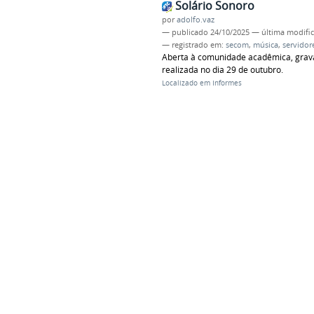
Solário Sonoro
por
adolfo.vaz
—
publicado
24/10/2025
—
última modifi
— registrado em:
secom
,
música
,
servidor
Aberta à comunidade acadêmica, grava
realizada no dia 29 de outubro.
Localizado em
Informes