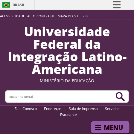
BRASIL
Simplifique!
ACESSIBILIDADE
ALTO CONTRASTE
MAPA DO SITE
RSS
Comunica BR
Universidade
Participe
Federal da
Acesso à informação
Integração Latino-
Legislação
Americana
Canais
MINISTÉRIO DA EDUCAÇÃO
Buscar no portal
Bus
Fale Conosco
Endereços
Sala de Imprensa
Servidor
Estudante