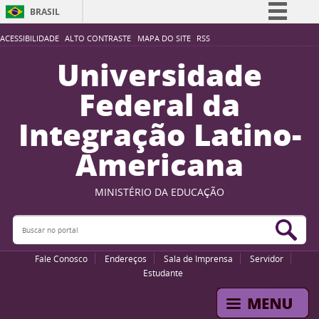
BRASIL
Simplifique!
ACESSIBILIDADE
ALTO CONTRASTE
MAPA DO SITE
RSS
Comunica BR
Universidade
Participe
Federal da
Acesso à informação
Integração Latino-
Legislação
Americana
Canais
MINISTÉRIO DA EDUCAÇÃO
Buscar no portal
Bus
Fale Conosco
Endereços
Sala de Imprensa
Servidor
Estudante