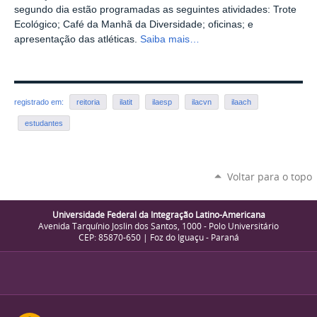
segundo dia estão programadas as seguintes atividades: Trote
Ecológico; Café da Manhã da Diversidade; oficinas; e
apresentação das atléticas.
Saiba mais…
registrado em:
reitoria
ilatit
ilaesp
ilacvn
ilaach
estudantes
Voltar para o topo
Universidade Federal da Integração Latino-Americana
Avenida Tarquínio Joslin dos Santos, 1000 - Polo Universitário
CEP: 85870-650 | Foz do Iguaçu - Paraná