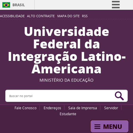
BRASIL
Simplifique!
ACESSIBILIDADE
ALTO CONTRASTE
MAPA DO SITE
RSS
Comunica BR
Universidade
Participe
Federal da
Acesso à informação
Integração Latino-
Legislação
Americana
Canais
MINISTÉRIO DA EDUCAÇÃO
Buscar no portal
Bus
Fale Conosco
Endereços
Sala de Imprensa
Servidor
Estudante