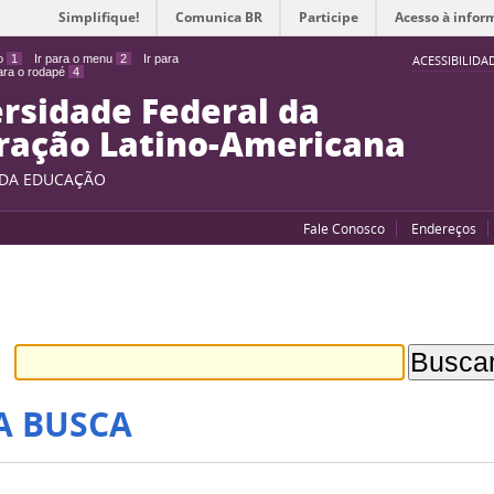
Simplifique!
Comunica BR
Participe
Acesso à infor
do
1
Ir para o menu
2
Ir para
ACESSIBILIDA
para o rodapé
4
rsidade Federal da
ração Latino-Americana
 DA EDUCAÇÃO
Fale Conosco
Endereços
A BUSCA