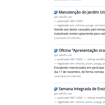
Manutenção do Jardim Uni
por
adolfo.vaz
—
publicado
08/11/2021
— registrado em:
reitoria
,
proagi
,
servidor
Devido aos danos causados pelo tempo
trabalhado ininterruptamente para viab
Localizado em
Informes
Oficina “Apresentação oral
por
adolfo.vaz
—
publicado
08/11/2021
—
última modifi
— registrado em:
reitoria
,
proex
,
prppg
,
p
Estudantes interessados em participar 
dia 17 de novembro, de forma remota.
Localizado em
Informes
Semana Integrada de Ensi
por
adolfo.vaz
—
publicado
08/11/2021
—
última modifi
— registrado em:
reitoria
,
proex
,
prppg
,
e