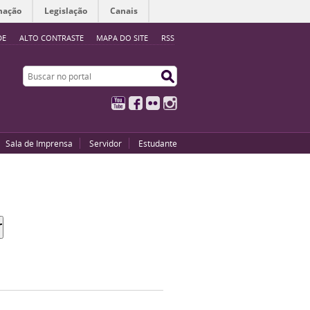
mação
Legislação
Canais
DE
ALTO CONTRASTE
MAPA DO SITE
RSS
Buscar no portal
Buscar no portal
YouTube
Facebook
Flickr
Instagram
Sala de Imprensa
Servidor
Estudante