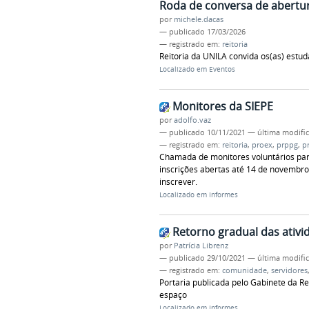
Roda de conversa de abertu
por
michele.dacas
—
publicado
17/03/2026
— registrado em:
reitoria
Reitoria da UNILA convida os(as) estu
Localizado em
Eventos
Monitores da SIEPE
por
adolfo.vaz
—
publicado
10/11/2021
—
última modifi
— registrado em:
reitoria
,
proex
,
prppg
,
p
Chamada de monitores voluntários par
inscrições abertas até 14 de novembro
inscrever.
Localizado em
Informes
Retorno gradual das ativi
por
Patrícia Librenz
—
publicado
29/10/2021
—
última modifi
— registrado em:
comunidade
,
servidores
Portaria publicada pelo Gabinete da R
espaço
Localizado em
Informes