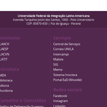
Universidade Federal da Integração Latino-Americana
Avenida Tarquínio Joslin dos Santos, 1000 - Polo Universitário
CEP: 85870-650 | Foz do Iguaçu - Paraná
Institutos
Serviços
ILAACH
Central de Serviços
ILAESP
Correio UNILA
ILACVN
Intercampi
ILATIT
Malote
SIG
Estrutura
Memo
Sistema Inscreva
IMEA
Portal EaD (Moodle)
iblioteca
Editora
Redes sociais
Ouvidoria
Facebook
Conselho e Comissões
Instagram
Linkedin
Órgãos de Deliberação Superior