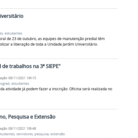
versitário
es
,
estudantes
ral de 23 de outubro, as equipes de manutenção predial têm
ilizar a liberação de toda a Unidade Jardim Universitário.
 de trabalhos na 3ª SIEPE"
cação
08/11/2021 18h15
rograd
,
estudantes
da atividade já podem fazer a inscrição. Oficina será realizada no
no, Pesquisa e Extensão
cação
08/11/2021 18h48
studantes
,
servidores
,
pesquisa
,
extensão