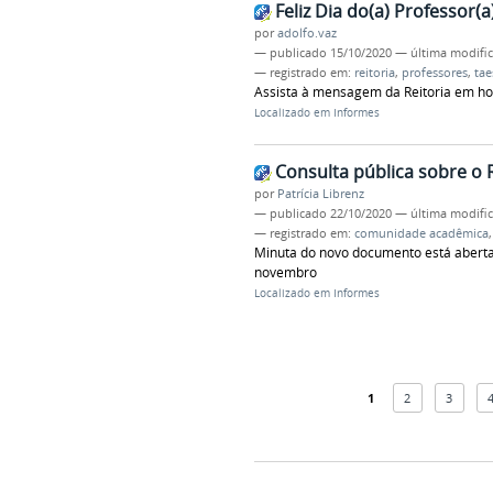
Feliz Dia do(a) Professor(a)
por
adolfo.vaz
—
publicado
15/10/2020
—
última modifi
— registrado em:
reitoria
,
professores
,
tae
Assista à mensagem da Reitoria em h
Localizado em
Informes
Consulta pública sobre o 
por
Patrícia Librenz
—
publicado
22/10/2020
—
última modifi
— registrado em:
comunidade acadêmica
Minuta do novo documento está aberta 
novembro
Localizado em
Informes
1
2
3