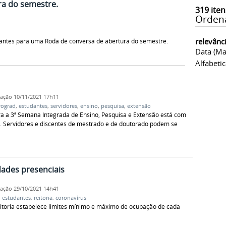
ra do semestre.
319
iten
Orden
relevânc
dantes para uma Roda de conversa de abertura do semestre.
Data (ma
Alfabeti
cação
10/11/2021 17h11
rograd
,
estudantes
,
servidores
,
ensino
,
pesquisa
,
extensão
a a 3ª Semana Integrada de Ensino, Pesquisa e Extensão está com
. Servidores e discentes de mestrado e de doutorado podem se
dades presenciais
cação
29/10/2021 14h41
,
estudantes
,
reitoria
,
coronavírus
eitoria estabelece limites mínimo e máximo de ocupação de cada