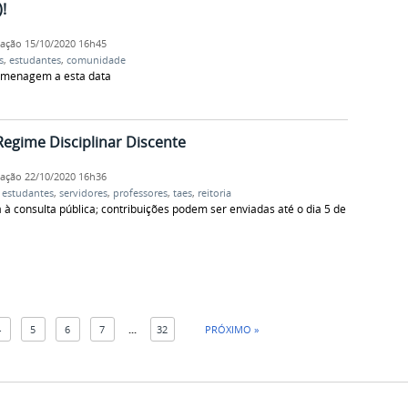
!
cação
15/10/2020 16h45
s
,
estudantes
,
comunidade
omenagem a esta data
Regime Disciplinar Discente
cação
22/10/2020 16h36
,
estudantes
,
servidores
,
professores
,
taes
,
reitoria
à consulta pública; contribuições podem ser enviadas até o dia 5 de
4
5
6
7
...
32
PRÓXIMO »