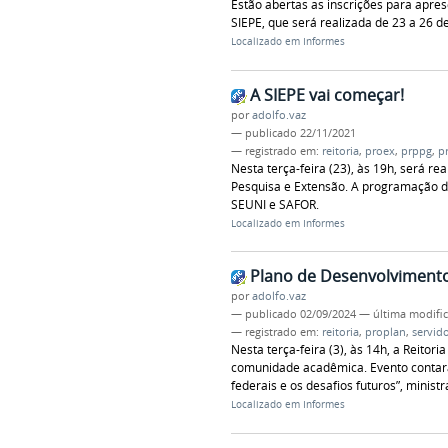
Estão abertas as inscrições para apres
SIEPE, que será realizada de 23 a 26 d
Localizado em
Informes
A SIEPE vai começar!
por
adolfo.vaz
—
publicado
22/11/2021
— registrado em:
reitoria
,
proex
,
prppg
,
p
Nesta terça-feira (23), às 19h, será r
Pesquisa e Extensão. A programação da
SEUNI e SAFOR.
Localizado em
Informes
Plano de Desenvolvimento 
por
adolfo.vaz
—
publicado
02/09/2024
—
última modifi
— registrado em:
reitoria
,
proplan
,
servid
Nesta terça-feira (3), às 14h, a Reito
comunidade acadêmica. Evento contará
federais e os desafios futuros”, minis
Localizado em
Informes