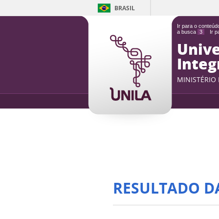
BRASIL
Ir para o conteú
a busca
3
Ir 
Unive
Integ
MINISTÉRIO
RESULTADO D