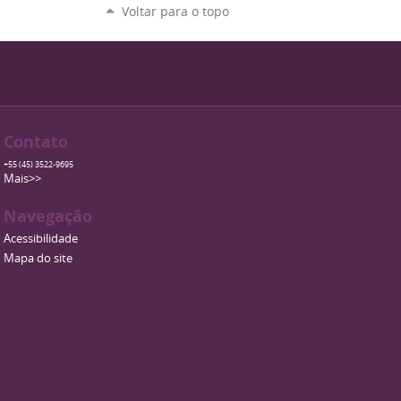
Voltar para o topo
Contato
+55 (45) 3522-9695
Mais>>
Navegação
Acessibilidade
Mapa do site