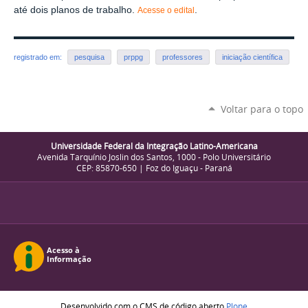
até dois planos de trabalho.
.
Acesse o edital
registrado em:
pesquisa
prppg
professores
iniciação científica
Voltar para o topo
Universidade Federal da Integração Latino-Americana
Avenida Tarquínio Joslin dos Santos, 1000 - Polo Universitário
CEP: 85870-650 | Foz do Iguaçu - Paraná
Desenvolvido com o CMS de código aberto
Plone