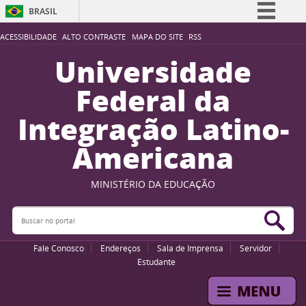
BRASIL
Simplifique!
ACESSIBILIDADE
ALTO CONTRASTE
MAPA DO SITE
RSS
Comunica BR
Universidade
Participe
Federal da
Acesso à informação
Integração Latino-
Legislação
Americana
Canais
MINISTÉRIO DA EDUCAÇÃO
Buscar no portal
Bus
Fale Conosco
Endereços
Sala de Imprensa
Servidor
Estudante