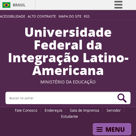
BRASIL
Simplifique!
ACESSIBILIDADE
ALTO CONTRASTE
MAPA DO SITE
RSS
Comunica BR
Universidade
Participe
Federal da
Acesso à informação
Integração Latino-
Legislação
Americana
Canais
MINISTÉRIO DA EDUCAÇÃO
Buscar no portal
Bus
Fale Conosco
Endereços
Sala de Imprensa
Servidor
Estudante