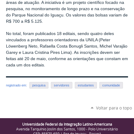
áreas de atuação. A iniciativa é um projeto científico focado na
pesquisa, no monitoramento de longo prazo e na conservação
do Parque Nacional do Iguaçu. Os valores das bolsas variam de
R$ 700 a R$ 5.125.
No total, foram publicados 18 editais, sendo quatro deles
vinculados a professores orientadores da UNILA (Peter
Löwenberg Neto, Rafaella Costa Bonugli Santos, Michel Varajão
Garey e Laura Cristina Pires Lima). As inscrições devem ser
feitas até 20 de maio, conforme as orientações que constam em
cada um dos editais.
registrado em:
pesquisa
servidores
estudantes
comunidade
Voltar para o topo
Universidade Federal da Integração Latino-Americana
Avenida Tarquínio Joslin dos Santos, 1000 - Polo Universitário
CEP: 85870-650 | Foz do Iguaçu - Paraná