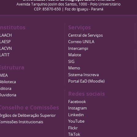
Avenida Tarquínio Joslin dos Santos, 1000 - Polo Universitário
CEP: 85870-650 | Foz do Iguaçu - Paraná
Institutos
Serviços
ILAACH
Central de Serviços
ILAESP
Correio UNILA
ILACVN
Intercampi
ILATIT
Malote
SIG
Estrutura
Memo
Sistema Inscreva
IMEA
Portal EaD (Moodle)
iblioteca
Editora
Redes sociais
Ouvidoria
Facebook
Conselho e Comissões
Instagram
Linkedin
Órgãos de Deliberação Superior
YouTube
Comissões Institucionais
Flickr
TikTok