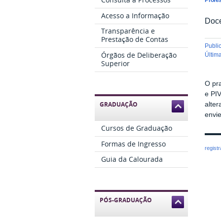
Acesso a Informação
Doce
Transparência e
Prestação de Contas
publ
Órgãos de Deliberação
últi
Superior
O pr
e PIV
GRADUAÇÃO
alter
envi
Cursos de Graduação
Formas de Ingresso
regist
Guia da Calourada
PÓS-GRADUAÇÃO