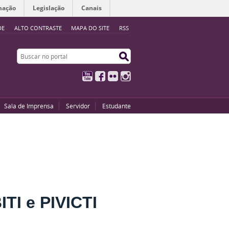
mação
Legislação
Canais
DE
ALTO CONTRASTE
MAPA DO SITE
RSS
Buscar no portal
Buscar no portal
YouTube
Facebook
Flickr
Instagram
Sala de Imprensa
Servidor
Estudante
ITI e PIVICTI