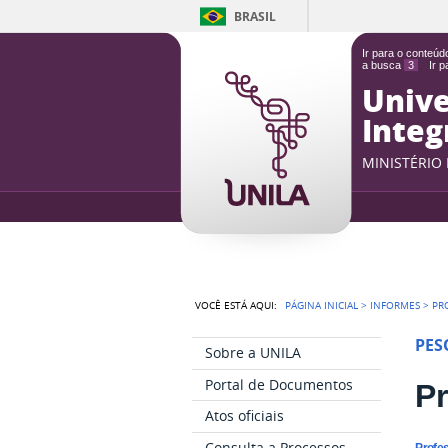
BRASIL
Ir para o conteú
a busca
3
Ir 
Unive
Integ
MINISTÉRIO
VOCÊ ESTÁ AQUI:
PÁGINA INICIAL
>
INFORMES
>
PRO
PES
Sobre a UNILA
Portal de Documentos
Pr
Atos oficiais
Consulta a Processos
Profe