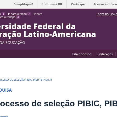
Simplifique!
Comunica BR
Participe
Acesso à infor
do
1
Ir para o menu
2
Ir para
ACESSIBILIDA
para o rodapé
4
rsidade Federal da
ração Latino-Americana
 DA EDUCAÇÃO
Fale Conosco
Endereços
CESSO DE SELEÇÃO PIBIC, PIBITI E PIVICTI
QUISA
ocesso de seleção PIBIC, PIB
ssores