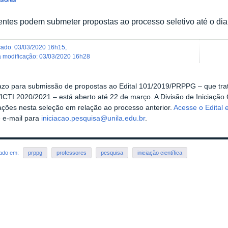
ntes podem submeter propostas ao processo seletivo até o di
icado
:
03/03/2020 16h15
,
ma modificação
:
03/03/2020 16h28
azo para submissão de propostas ao Edital 101/2019/PRPPG – que trat
ICTI 2020/2021 – está aberto até 22 de março. A Divisão de Iniciação
ações nesta seleção em relação ao processo anterior.
Acesse o Edital 
e e-mail para
iniciacao.pesquisa@unila.edu.br
.
rado em:
prppg
professores
pesquisa
iniciação científica