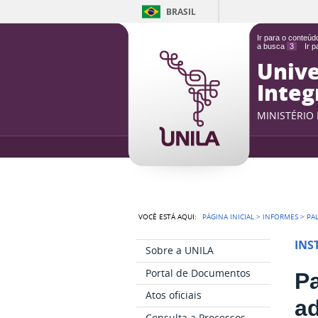
BRASIL
Ir para o conteú
a busca
3
Ir 
Unive
Integ
MINISTÉRIO
VOCÊ ESTÁ AQUI:
PÁGINA INICIAL
>
INFORMES
>
PA
INS
Sobre a UNILA
Portal de Documentos
Pa
Atos oficiais
ad
Consulta a Processos