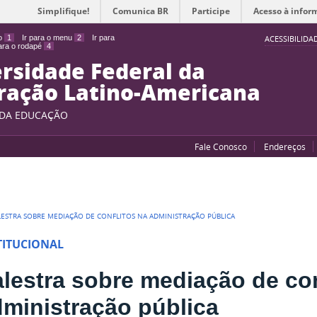
Simplifique!
Comunica BR
Participe
Acesso à infor
do
1
Ir para o menu
2
Ir para
ACESSIBILIDA
para o rodapé
4
rsidade Federal da
ração Latino-Americana
 DA EDUCAÇÃO
Fale Conosco
Endereços
LESTRA SOBRE MEDIAÇÃO DE CONFLITOS NA ADMINISTRAÇÃO PÚBLICA
TITUCIONAL
lestra sobre mediação de con
ministração pública