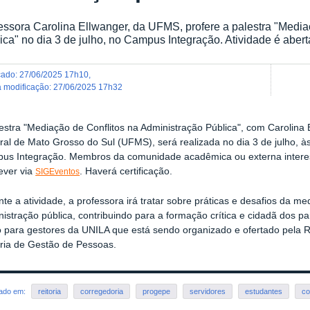
essora Carolina Ellwanger, da UFMS, profere a palestra "Media
ica" no dia 3 de julho, no Campus Integração. Atividade é aber
icado
:
27/06/2025 17h10
,
ma modificação
:
27/06/2025 17h32
estra "Mediação de Conflitos na Administração Pública", com Carolina
al de Mato Grosso do Sul (UFMS), será realizada no dia 3 de julho, à
us Integração. Membros da comunidade acadêmica ou externa intere
ever via
. Haverá certificação.
SIGEventos
te a atividade, a professora irá tratar sobre práticas e desafios da me
istração pública, contribuindo para a formação crítica e cidadã dos par
 para gestores da UNILA que está sendo organizado e ofertado pela Re
oria de Gestão de Pessoas.
rado em:
reitoria
corregedoria
progepe
servidores
estudantes
co