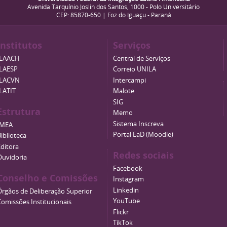
Avenida Tarquínio Joslin dos Santos, 1000 - Polo Universitário
CEP: 85870-650 | Foz do Iguaçu - Paraná
Institutos
Serviços
ILAACH
Central de Serviços
ILAESP
Correio UNILA
ILACVN
Intercampi
ILATIT
Malote
SIG
Estrutura
Memo
Sistema Inscreva
IMEA
Portal EaD (Moodle)
iblioteca
Editora
Redes sociais
Ouvidoria
Facebook
Conselho e Comissões
Instagram
Linkedin
Órgãos de Deliberação Superior
YouTube
Comissões Institucionais
Flickr
TikTok