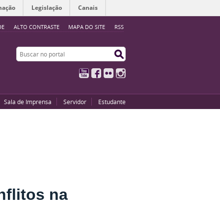
mação
Legislação
Canais
DE
ALTO CONTRASTE
MAPA DO SITE
RSS
Buscar no portal
Buscar no portal
YouTube
Facebook
Flickr
Instagram
Sala de Imprensa
Servidor
Estudante
flitos na