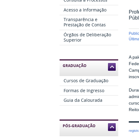
Acesso a Informação
Prof
Públ
Transparência e
Prestação de Contas
publ
Órgãos de Deliberação
Superior
últi
A pal
Feder
GRADUAÇÃO
Camp
inscr
Cursos de Graduação
Formas de Ingresso
Duran
admin
Guia da Calourada
curso
Reit
PÓS-GRADUAÇÃO
regist