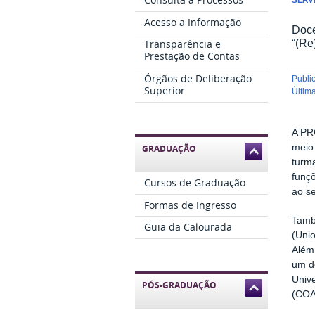
Acesso a Informação
Doce
“(Re
Transparência e
Prestação de Contas
Órgãos de Deliberação
publ
Superior
últi
A PR
meio
GRADUAÇÃO
turma
funç
Cursos de Graduação
ao s
Formas de Ingresso
Tamb
Guia da Calourada
(Unio
Além 
um de
Univ
PÓS-GRADUAÇÃO
(COA