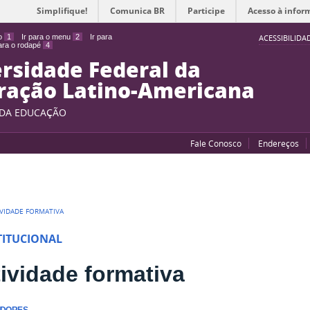
Simplifique!
Comunica BR
Participe
Acesso à infor
do
1
Ir para o menu
2
Ir para
ACESSIBILIDA
para o rodapé
4
rsidade Federal da
ração Latino-Americana
 DA EDUCAÇÃO
Fale Conosco
Endereços
IVIDADE FORMATIVA
TITUCIONAL
ividade formativa
IDORES