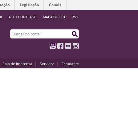
mação
Legislação
Canais
DE
ALTO CONTRASTE
MAPA DO SITE
RSS
Buscar no portal
Buscar no portal
YouTube
Facebook
Flickr
Instagram
Sala de Imprensa
Servidor
Estudante