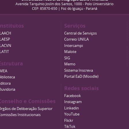
Avenida Tarquínio Joslin dos Santos, 1000 - Polo Universitário
CEP: 85870-650 | Foz do Iguaçu - Paraná
Institutos
Serviços
ILAACH
Central de Serviços
ILAESP
Correio UNILA
ILACVN
Intercampi
ILATIT
Malote
SIG
Estrutura
Memo
Sistema Inscreva
IMEA
Portal EaD (Moodle)
iblioteca
Editora
Redes sociais
Ouvidoria
Facebook
Conselho e Comissões
Instagram
Linkedin
Órgãos de Deliberação Superior
YouTube
Comissões Institucionais
Flickr
TikTok