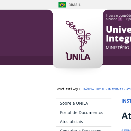
BRASIL
Ir para o conteú
a busca
3
Ir 
Unive
Integ
MINISTÉRIO
VOCÊ ESTÁ AQUI:
PÁGINA INICIAL
>
INFORMES
>
AT
INS
Sobre a UNILA
Portal de Documentos
At
Atos oficiais
Consulta a Processos
SERV