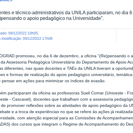
ntes e técnico-administrativos da UNILA participaram, no dia 6
)pensando o apoio pedagógico na Universidade”.
icado
:
09/12/2022 10h05
,
ma modificação
:
09/12/2022 17h08
OGRAD promoveu, no dia 6 de dezembro, a oficina “(Re)pensando o ap
 da Assessoria Pedagógica Universitária do Departamento de Apoio A
s diferentes, nas quais docentes e TAEs da UNILA tiveram a oportunida
ões e formas de realização do apoio pedagógico universitário, temátic
e pensar em ações para minimizar os índices de evasão.
ém participaram da oficina as professoras Sueli Comar (Unioeste - Fr
este - Cascavel), docentes que trabalham com a assessoria pedagógica
de promover reflexões sobre as atividades de apoio pedagógico da UNI
bate e a troca de experiências no que se refere às ações já realizada
ersidade, com atenção especial para as Comissões de Acompanham
DAS) dos cursos que integram o Regime de Acompanhamento do De