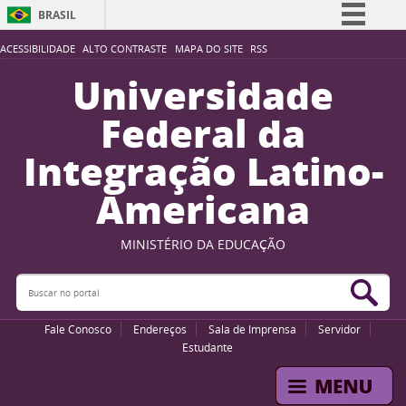
BRASIL
Simplifique!
ACESSIBILIDADE
ALTO CONTRASTE
MAPA DO SITE
RSS
Comunica BR
Universidade
Participe
Federal da
Acesso à informação
Integração Latino-
Legislação
Americana
Canais
MINISTÉRIO DA EDUCAÇÃO
Buscar no portal
Bus
Fale Conosco
Endereços
Sala de Imprensa
Servidor
Estudante