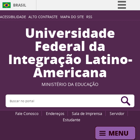
BRASIL
Simplifique!
ACESSIBILIDADE
ALTO CONTRASTE
MAPA DO SITE
RSS
Comunica BR
Universidade
Participe
Federal da
Acesso à informação
Integração Latino-
Legislação
Americana
Canais
MINISTÉRIO DA EDUCAÇÃO
Buscar no portal
Bus
Fale Conosco
Endereços
Sala de Imprensa
Servidor
Estudante