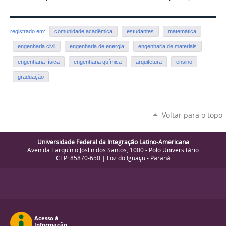
registrado em:
comunidade acadêmica
estudantes
matemática
engenharia civil
engenharia de energia
engenharia de materiais
engenharia física
engenharia química
arquitetura
ensino
graduação
Voltar para o topo
Universidade Federal da Integração Latino-Americana
Avenida Tarquínio Joslin dos Santos, 1000 - Polo Universitário
CEP: 85870-650 | Foz do Iguaçu - Paraná