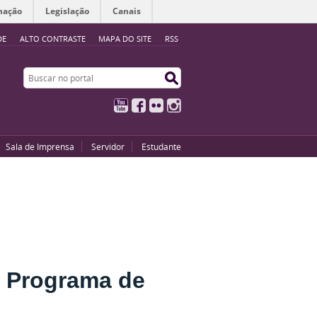
mação
Legislação
Canais
DE
ALTO CONTRASTE
MAPA DO SITE
RSS
Buscar no portal
Buscar no portal
YouTube
Facebook
Flickr
Instagram
Sala de Imprensa
Servidor
Estudante
o Programa de