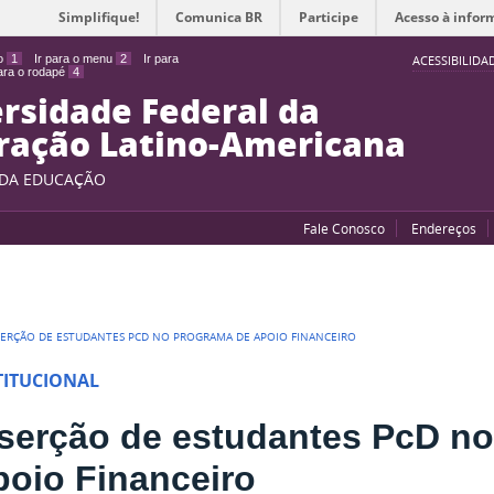
Simplifique!
Comunica BR
Participe
Acesso à infor
do
1
Ir para o menu
2
Ir para
ACESSIBILIDA
para o rodapé
4
rsidade Federal da
ração Latino-Americana
 DA EDUCAÇÃO
Fale Conosco
Endereços
SERÇÃO DE ESTUDANTES PCD NO PROGRAMA DE APOIO FINANCEIRO
TITUCIONAL
nserção de estudantes PcD n
poio Financeiro