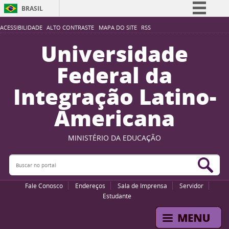
BRASIL
Simplifique!
ACESSIBILIDADE
ALTO CONTRASTE
MAPA DO SITE
RSS
Comunica BR
Universidade
Participe
Federal da
Acesso à informação
Integração Latino-
Legislação
Americana
Canais
MINISTÉRIO DA EDUCAÇÃO
Buscar no portal
Bus
Fale Conosco
Endereços
Sala de Imprensa
Servidor
Estudante