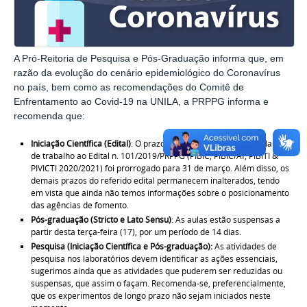
A Pró-Reitoria de Pesquisa e Pós-Graduação informa que, em
razão da evolução do cenário epidemiológico do Coronavírus
no país, bem como as recomendações do Comitê de
Enfrentamento ao Covid-19 na UNILA, a PRPPG informa e
recomenda que:
Iniciação Científica (Edital)
: O prazo final para submissão de planos
de trabalho ao Edital n. 101/2019/PRPPG (PIBIC, PIBIC/Af, PIBITI &
PIVICTI 2020/2021) foi prorrogado para 31 de março. Além disso, os
demais prazos do referido edital permanecem inalterados, tendo
em vista que ainda não temos informações sobre o posicionamento
das agências de fomento.
Pós-graduação (Stricto e Lato Sensu)
: As aulas estão suspensas a
partir desta terça-feira (17), por um período de 14 dias.
Pesquisa (Iniciação Científica e Pós-graduação):
As atividades de
pesquisa nos laboratórios devem identificar as ações essenciais,
sugerimos ainda que as atividades que puderem ser reduzidas ou
suspensas, que assim o façam. Recomenda-se, preferencialmente,
que os experimentos de longo prazo não sejam iniciados neste