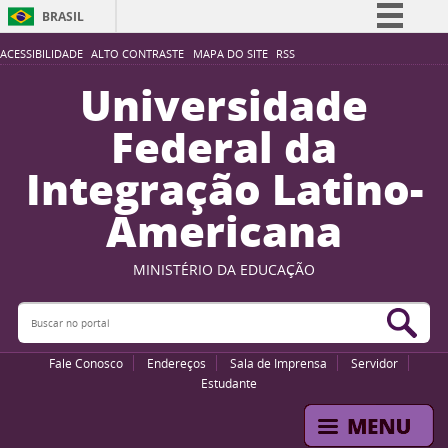
BRASIL
Simplifique!
ACESSIBILIDADE
ALTO CONTRASTE
MAPA DO SITE
RSS
Comunica BR
Universidade
Participe
Federal da
Acesso à informação
Integração Latino-
Legislação
Americana
Canais
MINISTÉRIO DA EDUCAÇÃO
Buscar no portal
Bus
Fale Conosco
Endereços
Sala de Imprensa
Servidor
Estudante