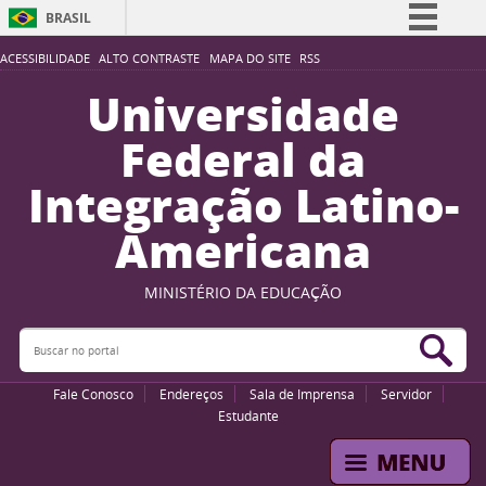
BRASIL
Simplifique!
ACESSIBILIDADE
ALTO CONTRASTE
MAPA DO SITE
RSS
Comunica BR
Universidade
Participe
Federal da
Acesso à informação
Integração Latino-
Legislação
Americana
Canais
MINISTÉRIO DA EDUCAÇÃO
Buscar no portal
Bus
Fale Conosco
Endereços
Sala de Imprensa
Servidor
Estudante