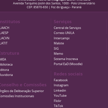
Avenida Tarquínio Joslin dos Santos, 1000 - Polo Universitário
CEP: 85870-650 | Foz do Iguaçu - Paraná
Institutos
Serviços
ILAACH
Central de Serviços
ILAESP
Correio UNILA
ILACVN
Intercampi
ILATIT
Malote
SIG
Estrutura
Memo
Sistema Inscreva
IMEA
Portal EaD (Moodle)
iblioteca
Editora
Redes sociais
Ouvidoria
Facebook
Conselho e Comissões
Instagram
Linkedin
Órgãos de Deliberação Superior
YouTube
Comissões Institucionais
Flickr
TikTok