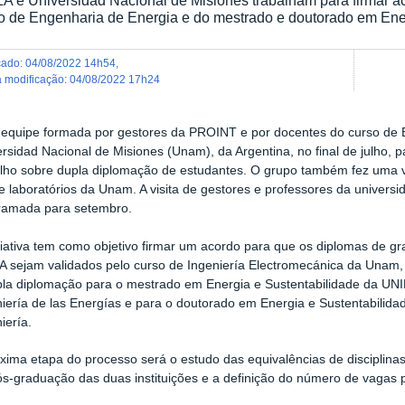
o de Engenharia de Energia e do mestrado e doutorado em Ener
icado
:
04/08/2022 14h54
,
ma modificação
:
04/08/2022 17h24
equipe formada por gestores da PROINT e por docentes do curso de 
rsidad Nacional de Misiones (Unam), da Argentina, no final de julho, p
alho sobre dupla diplomação de estudantes. O grupo também fez uma vi
e laboratórios da Unam. A visita de gestores e professores da univers
ramada para setembro.
iciativa tem como objetivo firmar um acordo para que os diplomas de 
A sejam validados pelo curso de Ingeniería Electromecánica da Unam
pla diplomação para o mestrado em Energia e Sustentabilidade da UNI
niería de las Energías e para o doutorado em Energia e Sustentabilid
iería.
óxima etapa do processo será o estudo das equivalências de disciplina
ós-graduação das duas instituições e a definição do número de vagas 