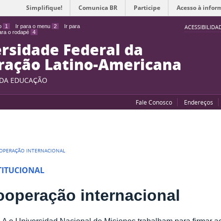
Simplifique!
Comunica BR
Participe
Acesso à infor
do
1
Ir para o menu
2
Ir para
ACESSIBILIDA
para o rodapé
4
rsidade Federal da
ração Latino-Americana
 DA EDUCAÇÃO
Fale Conosco
Endereços
OPERAÇÃO INTERNACIONAL
TITUCIONAL
ooperação internacional
A e Universidad Nacional de Misiones trabalham para firmar a