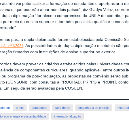
 acordo vai potencializar a formação de estudantes e oportunizar a o
ssionais, que poderão atuar nos dois países”, diz Gladys Velez, coord
 a dupla diplomação “fortalece o compromisso da UNILA de contribuir 
a por meio do ensino superior e também possibilita qualificar e consoli
ersidade”.
ormas para a dupla diplomação foram estabelecidas pela Comissão S
. As possibilidades de dupla diplomação e cotutela são po
ução nº 4/2021
ração firmados com instituições de ensino superior no exterior.
cordos devem prever os critérios estabelecidos pelas universidades c
alência de componentes curriculares, quando aplicável, entre outros 
o ou programa de pós-graduação, as propostas de convênio serão sub
ituto (CONSUNI), com consultas à PROGRAD, PRPPG e PROINT, conform
is. Em seguida serão avaliadas pela COSUEN.
rado em:
proint
estudantes
servidores
engenharia de energia
mestrad
torado energia e sustentabilidade
internacionalização