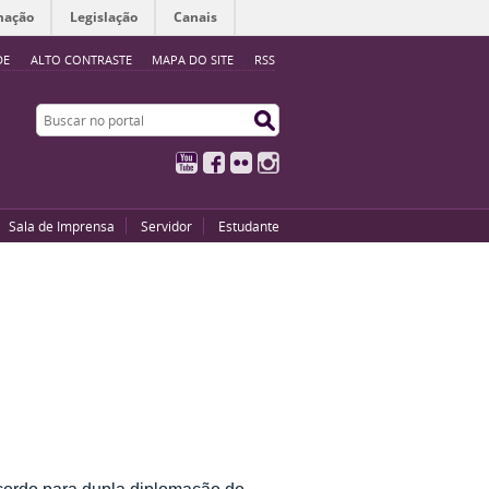
mação
Legislação
Canais
DE
ALTO CONTRASTE
MAPA DO SITE
RSS
Buscar no portal
Buscar no portal
YouTube
Facebook
Flickr
Instagram
Sala de Imprensa
Servidor
Estudante
cordo para dupla diplomação do