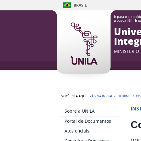
BRASIL
Ir para o conteú
a busca
3
Ir 
Unive
Integ
MINISTÉRIO
VOCÊ ESTÁ AQUI:
PÁGINA INICIAL
>
INFORMES
>
CO
INS
Sobre a UNILA
Portal de Documentos
C
Atos oficiais
Consulta a Processos
UNIL