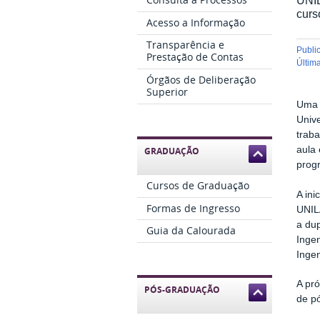
curs
Acesso a Informação
Transparência e
publ
Prestação de Contas
últi
Órgãos de Deliberação
Superior
Uma 
Unive
trab
aula 
GRADUAÇÃO
prog
Cursos de Graduação
A in
Formas de Ingresso
UNIL
a du
Guia da Calourada
Inge
Ingen
A pr
PÓS-GRADUAÇÃO
de p