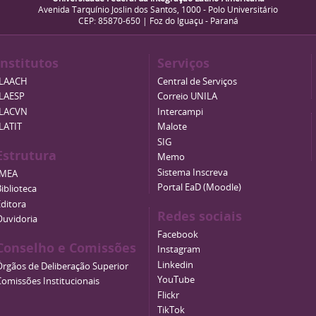
Avenida Tarquínio Joslin dos Santos, 1000 - Polo Universitário
CEP: 85870-650 | Foz do Iguaçu - Paraná
Institutos
Serviços
ILAACH
Central de Serviços
ILAESP
Correio UNILA
ILACVN
Intercampi
ILATIT
Malote
SIG
Estrutura
Memo
Sistema Inscreva
IMEA
Portal EaD (Moodle)
iblioteca
Editora
Redes sociais
Ouvidoria
Facebook
Conselho e Comissões
Instagram
Linkedin
Órgãos de Deliberação Superior
YouTube
Comissões Institucionais
Flickr
TikTok