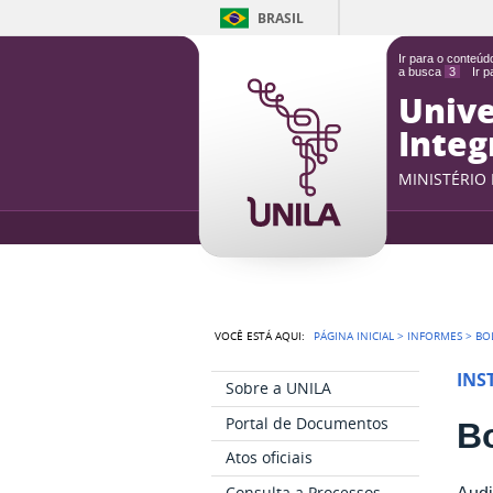
BRASIL
Ir para o conteú
a busca
3
Ir 
Unive
Integ
MINISTÉRIO
VOCÊ ESTÁ AQUI:
PÁGINA INICIAL
>
INFORMES
>
BO
INS
Sobre a UNILA
Portal de Documentos
Bo
Atos oficiais
Consulta a Processos
Audi