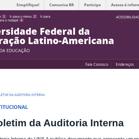
Simplifique!
Comunica BR
Participe
Acesso à infor
do
1
Ir para o menu
2
Ir para
ACESSIBILIDA
para o rodapé
4
rsidade Federal da
ração Latino-Americana
 DA EDUCAÇÃO
Fale Conosco
Endereços
LETIM DA AUDITORIA INTERNA
TITUCIONAL
letim da Auditoria Interna
toria Interna da UNILA publica documento que apresenta um r