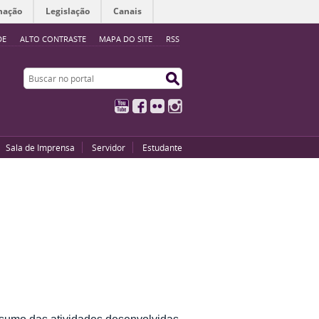
mação
Legislação
Canais
DE
ALTO CONTRASTE
MAPA DO SITE
RSS
Buscar no portal
Buscar no portal
YouTube
Facebook
Flickr
Instagram
Sala de Imprensa
Servidor
Estudante
esumo das atividades desenvolvidas