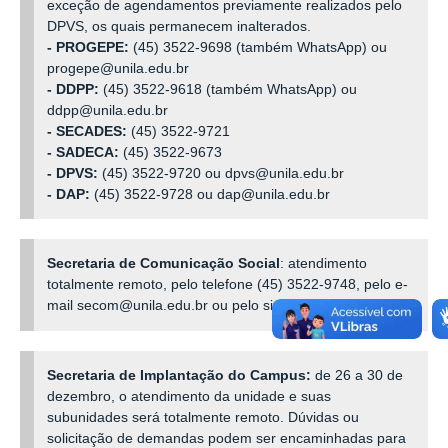
exceção de agendamentos previamente realizados pelo
DPVS, os quais permanecem inalterados.
- PROGEPE:
(45) 3522-9698 (também WhatsApp) ou
progepe@unila.edu.br
- DDPP:
(45) 3522-9618 (também WhatsApp) ou
ddpp@unila.edu.br
- SECADES:
(45) 3522-9721
- SADECA:
(45) 3522-9673
- DPVS:
(45) 3522-9720 ou dpvs@unila.edu.br
- DAP:
(45) 3522-9728 ou dap@unila.edu.br
Secretaria
de
Comunicação
Social
: atendimento
totalmente remoto, pelo telefone (45) 3522-9748, pelo e-
mail secom@unila.edu.br ou pelo sistema
.
Comunica
Secretaria de Implantação do Campus:
de 26 a 30 de
dezembro, o atendimento da unidade e suas
subunidades será totalmente remoto. Dúvidas ou
solicitação de demandas podem ser encaminhadas para