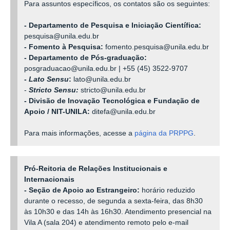
Para assuntos específicos, os contatos são os seguintes:
- Departamento de Pesquisa e Iniciação Científica:
pesquisa@unila.edu.br
- Fomento à Pesquisa:
fomento.pesquisa@unila.edu.br
- Departamento de Pós-graduação:
posgraduacao@unila.edu.br |
+55 (45) 3522-9707
-
Lato Sensu
:
lato@unila.edu.br
-
Stricto Sensu:
stricto@unila.edu.br
- Divisão de Inovação Tecnológica e Fundação de
Apoio / NIT-UNILA:
ditefa@unila.edu.br
Para mais informações, acesse a
página da PRPPG
.
Pró-Reitoria de Relações Institucionais e
Internacionais
- Seção de Apoio ao Estrangeiro:
horário reduzido
durante o recesso, de segunda a sexta-feira, das 8h30
às 10h30 e das 14h às 16h30. Atendimento presencial na
Vila A (sala 204) e atendimento remoto pelo e-mail