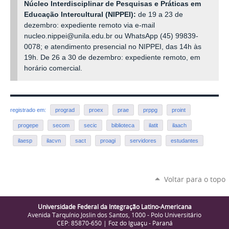
Núcleo Interdisciplinar de Pesquisas e Práticas em
Educação Intercultural (NIPPEI):
de 19 a 23 de
dezembro: expediente remoto via e-mail
nucleo.nippei@unila.edu.br ou WhatsApp (45) 99839-
0078; e atendimento presencial no NIPPEI, das 14h às
19h. De 26 a 30 de dezembro: expediente remoto, em
horário comercial.
registrado em:
prograd
proex
prae
prppg
proint
progepe
secom
secic
biblioteca
ilatit
ilaach
ilaesp
ilacvn
sact
proagi
servidores
estudantes
Voltar para o topo
Universidade Federal da Integração Latino-Americana
Avenida Tarquínio Joslin dos Santos, 1000 - Polo Universitário
CEP: 85870-650 | Foz do Iguaçu - Paraná