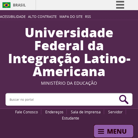
BRASIL
Simplifique!
ACESSIBILIDADE
ALTO CONTRASTE
MAPA DO SITE
RSS
Comunica BR
Universidade
Participe
Federal da
Acesso à informação
Integração Latino-
Legislação
Americana
Canais
MINISTÉRIO DA EDUCAÇÃO
Buscar no portal
Bus
Fale Conosco
Endereços
Sala de Imprensa
Servidor
Estudante