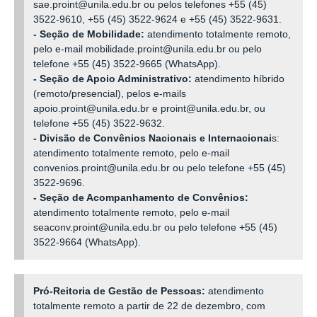
sae.proint@unila.edu.br ou pelos telefones
+55 (45)
3522-9610, +55 (45) 3522-9624 e
+55
(45)
3522-9631.
- Seção de Mobilidade:
atendimento totalmente remoto,
pelo e-mail
mobilidade.proint@unila.edu.br ou pelo
telefone +55 (45) 3522-9665 (WhatsApp).
- Seção de Apoio Administrativo:
atendimento híbrido
(remoto/presencial), pelos e-mails
apoio.proint@unila.edu.br e
proint@unila.edu.br
, ou
telefone +55
(45)
3522-9632.
- Divisão de Convênios Nacionais e Internacionai
s:
atendimento totalmente remoto, pelo e-mail
convenios.proint@unila.edu.br ou pelo telefone +55 (45)
3522-9696.
- Seção de Acompanhamento de Convênios:
atendimento totalmente remoto, pelo e-mail
seaconv.proint@unila.edu.br ou pelo telefone +55 (45)
3522-9664 (WhatsApp).
Pró-Reitoria de Gestão de Pessoas:
atendimento
totalmente remoto a partir de 22 de dezembro, com