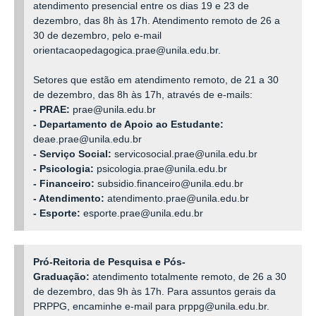
a
tendimento presencial entre os dias 19 e 23 de
dezembro, das 8h às 17h. Atendimento remoto de 26 a
30 de dezembro, pelo e-mail
orientacaopedagogica.prae@unila.edu.br.
Setores que estão em atendimento remoto, de 21 a 30
de dezembro, das 8h às 17h, através de e-mails:
- PRAE:
prae@unila.edu.br
- Departamento de Apoio ao Estudante:
deae.prae@unila.edu.br
- Serviço Social:
servicosocial.
prae@unila.edu.br
- Psicologia:
psicologia.
prae@unila.edu.br
- Financeiro:
subsidio.financeiro
@unila.edu.br
- Atendimento:
atendimento.
prae@unila.edu.br
- Esporte:
esporte.
prae@unila.edu.br
Pró-Reitoria de Pesquisa e Pós-
Graduação:
atendimento totalmente remoto, de 26 a
30
de dezembro
, das 9h às 17h. Para assuntos gerais da
PRPPG, encaminhe e-mail para
prppg@unila.edu.br.