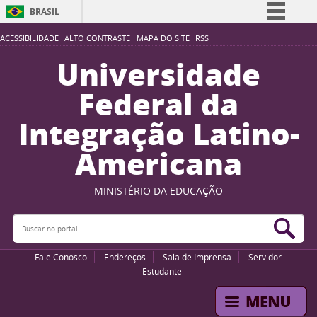
BRASIL
Simplifique!
ACESSIBILIDADE
ALTO CONTRASTE
MAPA DO SITE
RSS
Comunica BR
Universidade
Participe
Federal da
Acesso à informação
Integração Latino-
Legislação
Americana
Canais
MINISTÉRIO DA EDUCAÇÃO
Buscar no portal
Bus
Fale Conosco
Endereços
Sala de Imprensa
Servidor
Estudante