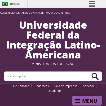
BRASIL
Simplifique!
ACESSIBILIDADE
ALTO CONTRASTE
MAPA DO SITE
RSS
Comunica BR
Universidade
Participe
Federal da
Acesso à informação
Integração Latino-
Legislação
Americana
Canais
MINISTÉRIO DA EDUCAÇÃO
Buscar no portal
Bus
Fale Conosco
Endereços
Sala de Imprensa
Servidor
Estudante