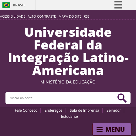
BRASIL
Simplifique!
ACESSIBILIDADE
ALTO CONTRASTE
MAPA DO SITE
RSS
Comunica BR
Universidade
Participe
Federal da
Acesso à informação
Integração Latino-
Legislação
Americana
Canais
MINISTÉRIO DA EDUCAÇÃO
Buscar no portal
Bus
Fale Conosco
Endereços
Sala de Imprensa
Servidor
Estudante